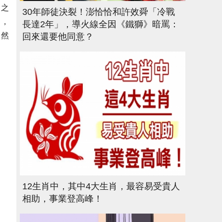
，之
30年師徒決裂！澎恰恰和許效舜「冷戰
」，
長達2年」，導火線全因《鐵獅》暗罵：
」然
回來還要他同意？
12生肖中，其中4大生肖，最容易受貴人
相助，事業登高峰！