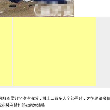
5月離奇墜毀於澎湖海域，機上二百多人全部罹難，之後網路盛
沈的哭泣聲和間歇的海浪聲