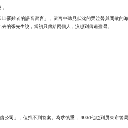
域，
611罹難者的語音留言」，留言中聽見低沈的哭泣聲與間歇的
出去的張先生說，當初只傳給兩個人，沒想到傳遍臺灣。
信公司」，但找不到答案。
為求慎重， 403d他也到屏東市警