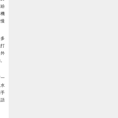
而紛
其機
緩慢
子多
他打
，外
的。
下一
入水
個手
是語