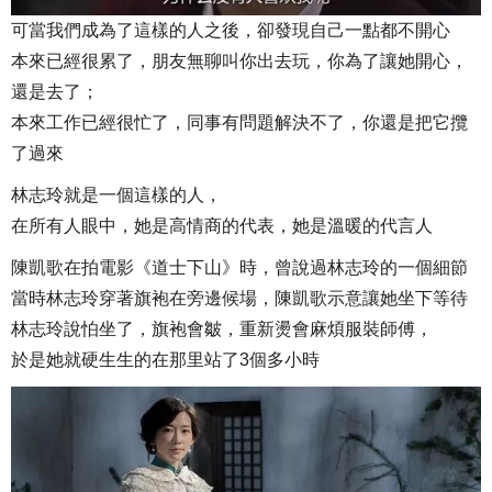
可當我們成為了這樣的人之後，卻發現自己一點都不開心
本來已經很累了，朋友無聊叫你出去玩，你為了讓她開心，
還是去了；
本來工作已經很忙了，同事有問題解決不了，你還是把它攬
了過來
林志玲就是一個這樣的人，
在所有人眼中，她是高情商的代表，她是溫暖的代言人
陳凱歌在拍電影《道士下山》時，曾說過林志玲的一個細節
當時林志玲穿著旗袍在旁邊候場，陳凱歌示意讓她坐下等待
林志玲說怕坐了，旗袍會皺，重新燙會麻煩服裝師傅，
於是她就硬生生的在那里站了3個多小時