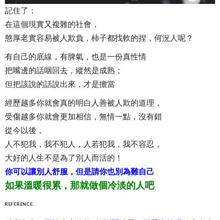
記住了：
在這個現實又複雜的社會，
憨厚老實容易被人欺負，柿子都找軟的捏，何況人呢？
有自己的底線，有脾氣，也是一份真性情
把嘴邊的話咽回去，縱然是成熟；
但把該說的話說出來，才是擔當
經歷越多你就會真的明白人善被人欺的道理，
受傷越多你就會更加相信，無情一點，沒有錯
從今以後，
人不犯我，我不犯人，人若犯我，我不容忍，
大好的人生不是為了別人而活的！
你可以讓別人舒服，但是請你也別為難自己
如果溫暖很累，那就做個冷淡的人吧
REFERENCE: