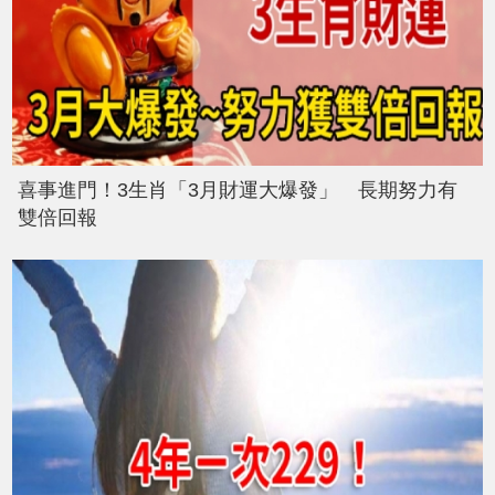
喜事進門！3生肖「3月財運大爆發」 長期努力有
雙倍回報