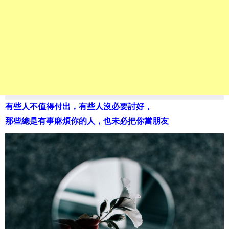
有些人不值得付出，有些人沒必要討好，
那些總是有事麻煩你的人，也未必把你當朋友