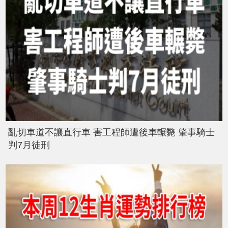
亂切車道不讓直行車 害工程師遭後車輾斃 肇事騎士
判7月徒刑