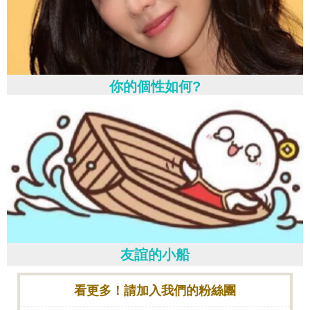
你的個性如何?
友誼的小船
看更多！請加入我們的粉絲團