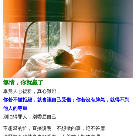
無情，你就贏了
畢竟人心複雜，真心難辨，
你若不懂拒絕，就會讓自己受傷；你若沒有脾氣，就得不到
他人的尊重
別怕得罪人，別委屈自己
不想幫的忙，直接說明；不想做的事，絕不答應