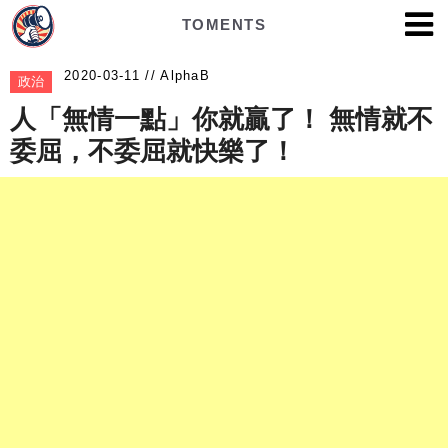
TOMENTS
AlphaB
政治
人「無情一點」你就贏了！ 無情就不
委屈，不委屈就快樂了！