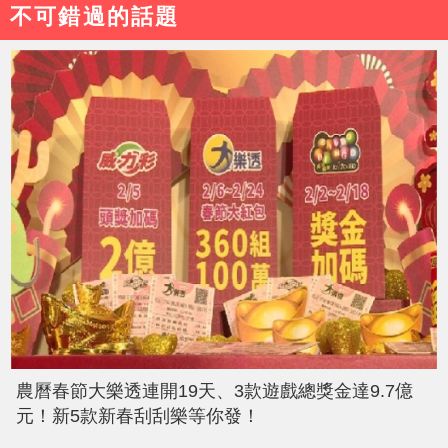
不可錯過的話題
農曆春節大樂透連開19天、3款遊戲總獎金達9.7億
元！新5款新春刮刮樂等你發！