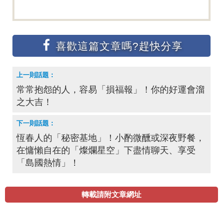
常常抱怨的人，容易「損福報」！你的好運會溜
之大吉！
恆春人的「秘密基地」！小酌微醺或深夜野餐，
在慵懶自在的「燦爛星空」下盡情聊天、享受
「島國熱情」！
轉載請附文章網址