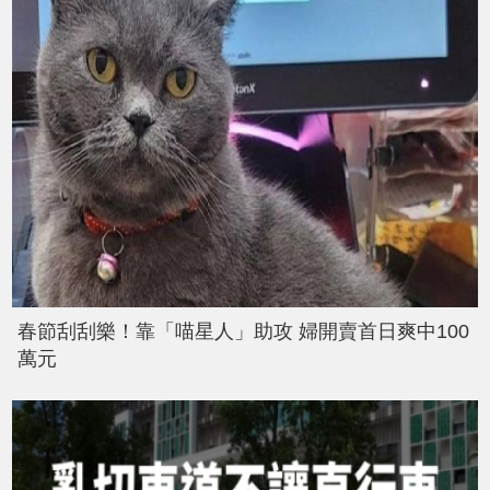
春節刮刮樂！靠「喵星人」助攻 婦開賣首日爽中100
萬元