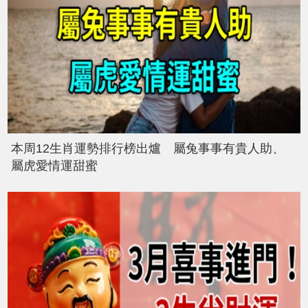
本周12生肖運勢排行榜出爐 屬兔事事有貴人助、
屬虎愛情運甜蜜