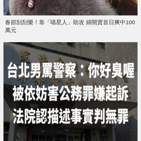
春節刮刮樂！靠「喵星人」助攻 婦開賣首日爽中100
萬元