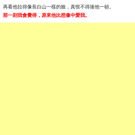
再看他拉得像長白山一樣的臉，真恨不得揍他一頓。
那一刻我會覺得，原來他比想像中愛我。