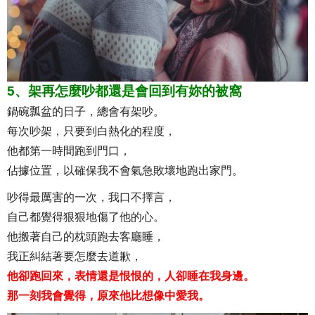
5、架再怎麼吵都還是會回到有妳的被窩
鍋碗瓢盆的日子，總會有架吵。
每次吵架，只要到白熱化的程度，
他都第一時間跑到門口，
佔據位置，以確保我不會氣急敗壞地跑出家門。
吵得最厲害的一次，我口不擇言，
自己都覺得狠狠地傷了他的心。
他搬著自己的枕頭跑去客廳睡，
我正糾結著要怎麼去道歉，
他卻跑回來，表情還是恨恨的，人卻睡在我身邊。
那一刻我會覺得，原來他比想像中愛我。