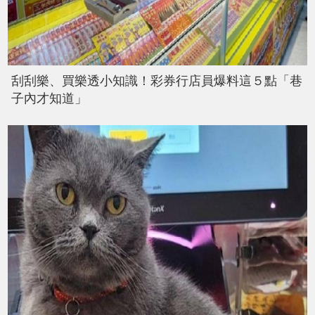
刮刮樂、買樂透小知識！彩券行店員爆料這５點「巷
子內才知道」