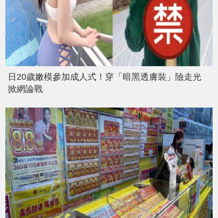
日20歲嫩模參加成人式！穿「暗黑透膚裝」險走光
掀網論戰