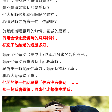
最近，最熱衷的事情就是問他，
是不是還如當初那麼愛我？
他大多時候都給個睥睨的眼神，
心情好時才會賞一句「你說呢?」
於是總感嘆歲月的無情、圍城的磨礪，
偶爾會懷念戀愛時的卿卿我我，
卻忘了他給過的這麼多好。
忘記了他每次出差早上7點準時發來的起床簡訊，
忘記他每次有事送我上計程車時，
總會第一時間記住車號，忘記我撞花了車，
粗心大意做錯了事，
他問的第一句話總是「你有沒有傷到」……
那一刻我會覺得，原來他比想像中愛我。