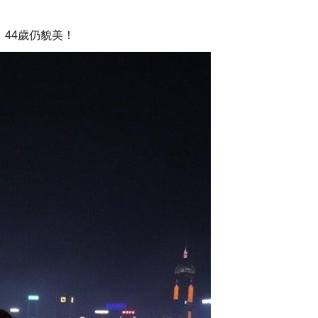
44歲仍貌美！