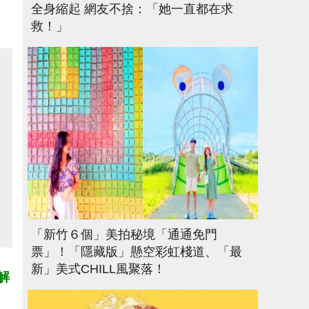
全身縮起 網友不捨：「她一直都在求
救！」
「新竹６個」美拍秘境「通通免門
票」！「隱藏版」懸空彩虹棧道、「最
新」美式CHILL風聚落！
解