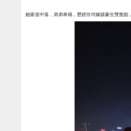
她家道中落，弟弟車禍，歷經坎坷嫁跛豪生雙胞胎，