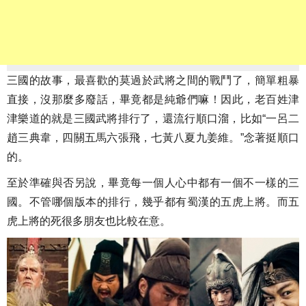
三國的故事，最喜歡的莫過於武將之間的戰鬥了，簡單粗暴
直接，沒那麼多廢話，畢竟都是純爺們嘛！因此，老百姓津
津樂道的就是三國武將排行了，還流行順口溜，比如“一呂二
趙三典韋，四關五馬六張飛，七黃八夏九姜維。”念著挺順口
的。
至於準確與否另說，畢竟每一個人心中都有一個不一樣的三
國。不管哪個版本的排行，幾乎都有蜀漢的五虎上將。而五
虎上將的死很多朋友也比較在意。