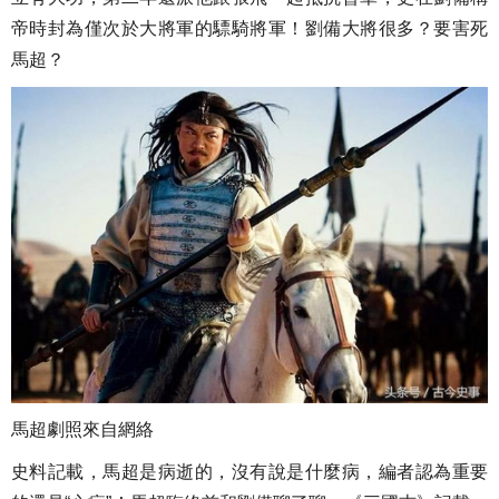
帝時封為僅次於大將軍的驃騎將軍！劉備大將很多？要害死
馬超？
馬超劇照來自網絡
史料記載，馬超是病逝的，沒有說是什麼病，編者認為重要