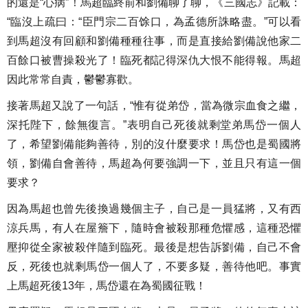
的還是“心病”！馬超臨終前和劉備聊了聊，《三國志》記載：
“臨沒上疏曰：“臣門宗二百馀口，為孟德所誅略盡。”可以看
到馬超沒有回顧和劉備種種往事，而是直接給劉備說他家二
百餘口被曹操殺光了！臨死都記得深仇大恨不能得報。馬超
因此常常自責，鬱鬱寡歡。
接著馬超又說了一句話，“惟有從弟岱，當為微宗血食之繼，
深托陛下，餘無復言。”表明自己死後就剩堂弟馬岱一個人
了，希望劉備能夠善待，別的沒什麼要求！馬岱也是蜀國將
領，劉備自會善待，馬超為何要強調一下，並且只有這一個
要求？
因為馬超也曾先後換過幾個主子，自己是一員猛將，又有西
涼兵馬，有人在屋簷下，隨時會被殺那種危懼感，這種恐懼
壓抑從全家被殺伴隨到臨死。最後是想告訴劉備，自己不會
反，死後也就剩馬岱一個人了，不要多疑，善待他吧。事實
上馬超死後13年，馬岱還在為蜀國征戰！