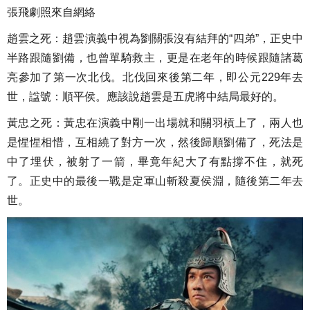
張飛劇照來自網絡
趙雲之死：趙雲演義中視為劉關張沒有結拜的“四弟”，正史中
半路跟隨劉備，也曾單騎救主，更是在老年的時候跟隨諸葛
亮參加了第一次北伐。北伐回來後第二年，即公元229年去
世，諡號：順平侯。應該說趙雲是五虎將中結局最好的。
黃忠之死：黃忠在演義中剛一出場就和關羽槓上了，兩人也
是惺惺相惜，互相繞了對方一次，然後歸順劉備了，死法是
中了埋伏，被射了一箭，畢竟年紀大了有點撐不住，就死
了。正史中的最後一戰是定軍山斬殺夏侯淵，隨後第二年去
世。