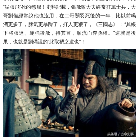
“猛張飛”死的憋屈！史料記載，張飛敬大夫經常打罵士兵，大
哥劉備經常說他也沒用，在二哥關羽死後的一年，比以前喝
酒更多了，脾氣更暴躁了，打人更狠了，《三國志》 ：“其帳
下將張達、範強殺飛，持其首，順流而奔孫權。”這就是後
果，也就是劉備說的“此取禍之道也”！