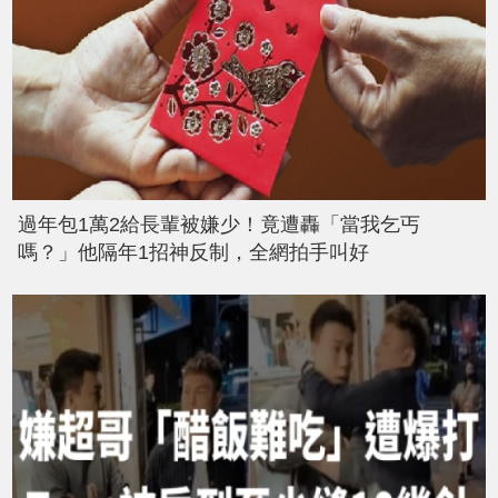
過年包1萬2給長輩被嫌少！竟遭轟「當我乞丐
嗎？」他隔年1招神反制，全網拍手叫好