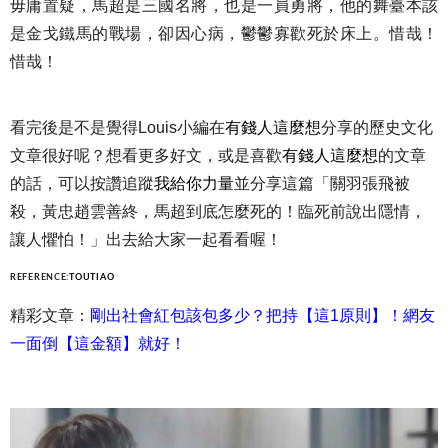
毋庸置疑，馬超是三國名將，也是一員勇將，他的舞臺本該
是金戈鐵馬的戰場，卻因心病，鬱鬱寡歡死於床上。惜哉！
惜哉！
看完後是不是覺得Louis小編在
有錢人這麼想
分享的歷史文化
文章很好呢？想看更多好文，或是喜歡
有錢人這麼想
的文章
的話，可以按讚追蹤
我給你力量
並分享這篇「關羽張飛被
殺，黃忠趙雲善終，馬超到底怎麼死的！臨死前說出隱情，
讓人懼怕！」出去給大家一起看看喔！
REFERENCE:
TOUTIAO
精彩文章：
剛出社會紅包該包多少？把持【這1原則】！網友
一面倒【這金額】就好！