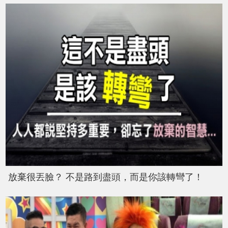
放棄很丟臉？ 不是路到盡頭，而是你該轉彎了！