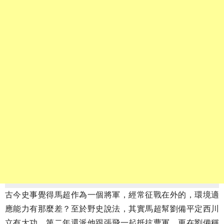
古今史事覺得馬超作為一個將軍，經常征戰在外的，環境適
應能力有那麼差？至於野史說法，其實馬超幫劉備平定西川
立有大功，第二年還派他跟張飛一起抵抗曹軍，更在劉備稱