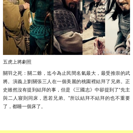
五虎上將劇照
關羽之死：關二爺，迄今為止民間名氣最大，最受推崇的武
將。演義上劉關張三人在一個美麗的桃園裡結拜了兄弟。正
史雖然沒有提到結拜的事，但是《三國志》中卻提到了“先主
與二人寢則同床，恩若兄弟。”所以結拜不結拜的也不重要
了，都睡一個床了。