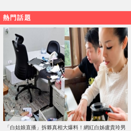
熱門話題
「白姑娘直播」拆夥真相大爆料！網紅白姊盧貴玲男