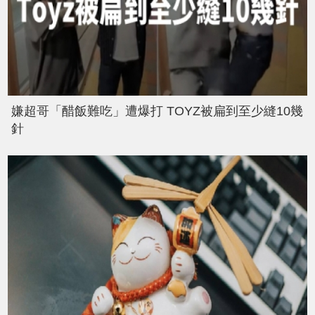
嫌超哥「醋飯難吃」遭爆打 TOYZ被扁到至少縫10幾
針