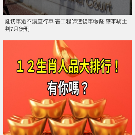
亂切車道不讓直行車 害工程師遭後車輾斃 肇事騎士
判7月徒刑