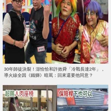
30年師徒決裂！澎恰恰和許效舜「冷戰長達2年」，
導火線全因《鐵獅》暗罵：回來還要他同意？