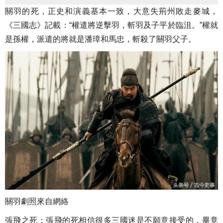
關羽的死，正史和演義基本一致，大意失荊州敗走麥城，
《三國志》記載：“權遣將逆擊羽，斬羽及子平於臨沮。”權就
是孫權，派遣的將就是潘璋和馬忠，斬殺了關羽父子。
關羽劇照來自網絡
張飛之死：張飛的死相信很多三國迷是不願意接受的，畢竟