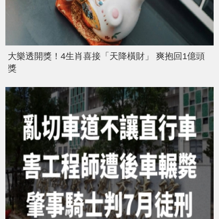
大樂透開獎！4生肖喜接「天降橫財」 爽抱回1億頭
獎