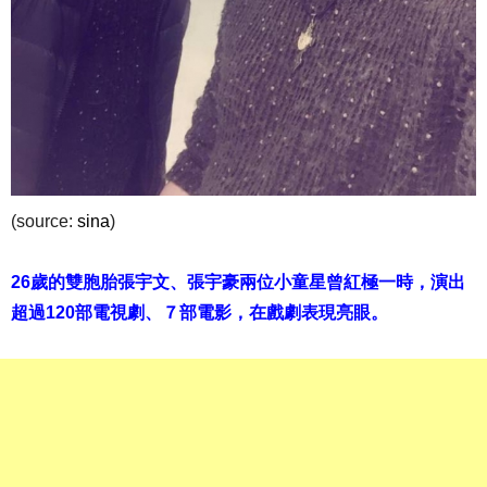
(source:
sina
)
26歲的雙胞胎張宇文、張宇豪兩位小童星曾紅極一時，演出
超過120部電視劇、７部電影，在戲劇表現亮眼。