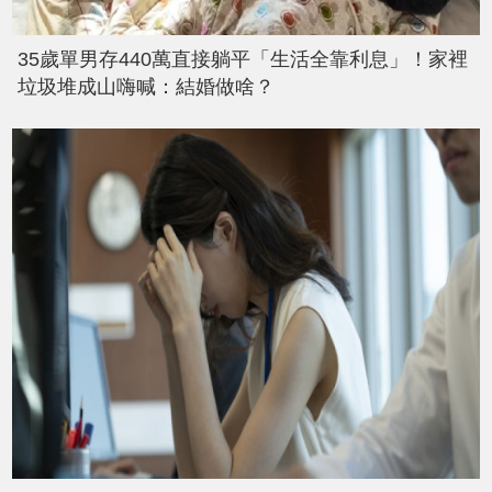
35歲單男存440萬直接躺平「生活全靠利息」！家裡
垃圾堆成山嗨喊：結婚做啥？