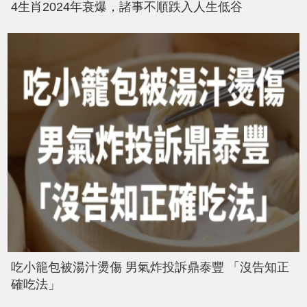
4生肖2024年衰爆，諸事不順跌入人生低谷
吃小籠包被湯汁燙傷 男氣炸投訴鼎泰豐 「沒告知正
確吃法」