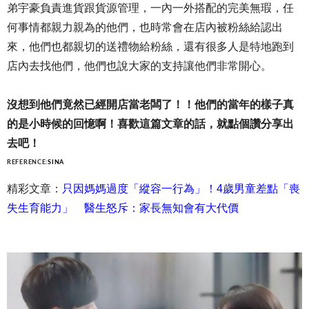
弟宇豪負責進貨跟貨源管理，一內一外搭配的完美無瑕，任
何事情都親力親為的他們，也時常會在店內被粉絲給認出
來，他們也都親切的送禮物給粉絲，還有很多人是特地跑到
店內去找他們，他們也說大家的支持讓他們非常開心。
沒想到他們竟然已經開店當老闆了！！他們的當年的樣子真
的是小時候的回憶啊！喜歡這篇文章的話，就點個讚分享出
去吧！
REFERENCE:
SINA
精彩文章：
只因媽媽過度「縱容一行為」！4歲男童差點「喪
失生育能力」 醫生怒斥：家長無知會有大代價