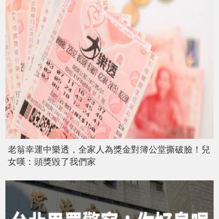
老翁幸運中樂透，全家人為獎金對簿公堂撕破臉！兒
女嘆：頭獎毀了我們家