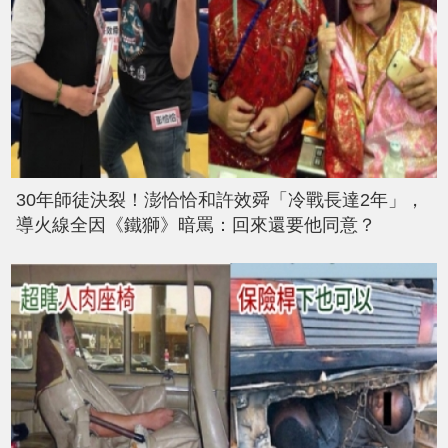
30年師徒決裂！澎恰恰和許效舜「冷戰長達2年」，
導火線全因《鐵獅》暗罵：回來還要他同意？