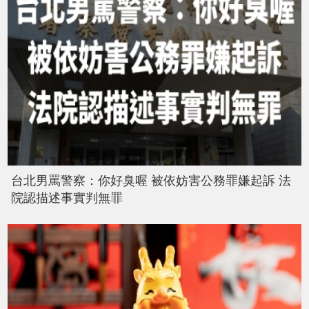
台北男罵警察：你好臭喔 被依妨害公務罪嫌起訴 法
院認描述事實判無罪