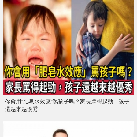
你會用“肥皂水效應”罵孩子嗎？家長罵得起勁，孩子
還越來越優秀