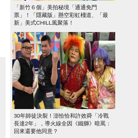
「新竹６個」美拍秘境「通通免門
票」！「隱藏版」懸空彩虹棧道、「最
新」美式CHILL風聚落！
30年師徒決裂！澎恰恰和許效舜「冷戰
長達2年」，導火線全因《鐵獅》暗罵：
回來還要他同意？