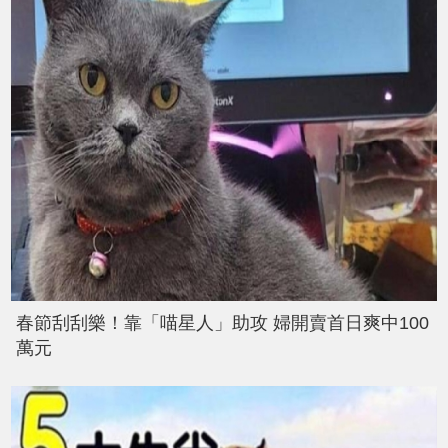
春節刮刮樂！靠「喵星人」助攻 婦開賣首日爽中100
萬元