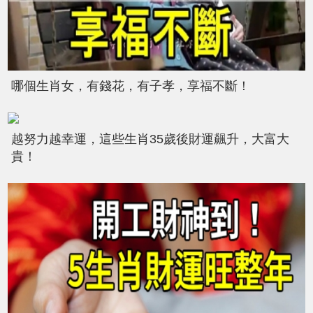
哪個生肖女，有錢花，有子孝，享福不斷！
越努力越幸運，這些生肖35歲後財運飆升，大富大
貴！