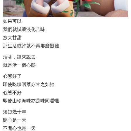
如果可以
我們就試著淡化苦味
放大甘甜
那生活或許就不再那麼艱難
活著，說來說去
就是活一個心態
心態好了
即使吃糠咽菜亦甘之如飴
心態不好
即使山珍海味亦是味同嚼蠟
短短幾十年
開心是一天
不開心也是一天