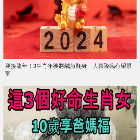
迎接龍年！3生肖年後將鹹魚翻身 大喜降臨有望暴
富