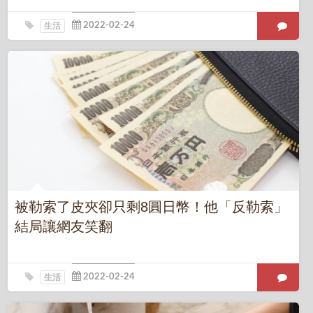
生活
被勒索了皮夾卻只剩8圓日幣！他「反勒索」
結局讓網友笑翻
生活