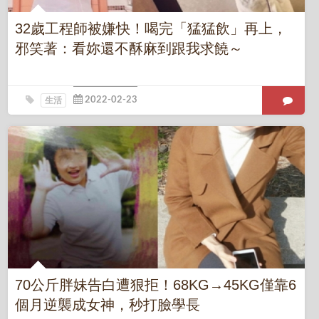
32歲工程師被嫌快！喝完「猛猛飲」再上，
邪笑著：看妳還不酥麻到跟我求饒～
生活
70公斤胖妹告白遭狠拒！68KG→45KG僅靠6
個月逆襲成女神，秒打臉學長