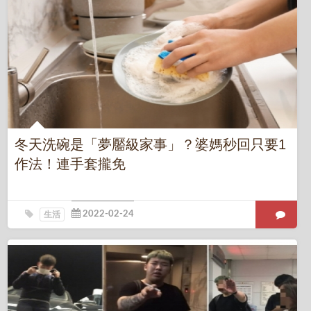
冬天洗碗是「夢靨級家事」？婆媽秒回只要1
作法！連手套攏免
生活