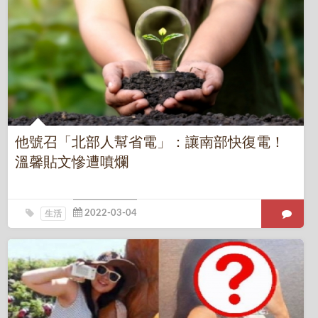
他號召「北部人幫省電」：讓南部快復電！
溫馨貼文慘遭噴爛
生活