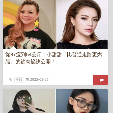
從87瘦到54公斤！小甜甜「比普通走路更燃
脂」的鏟肉祕訣公開！
生活