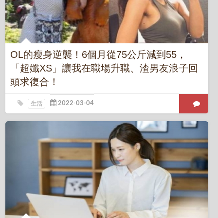
OL的瘦身逆襲！6個月從75公斤減到55，
「超孅XS」讓我在職場升職、渣男友浪子回
頭求復合！
生活