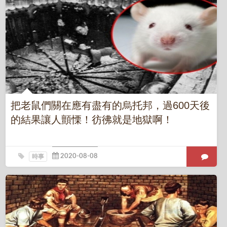
把老鼠們關在應有盡有的烏托邦，過600天後
的結果讓人顫慄！彷彿就是地獄啊！
時事