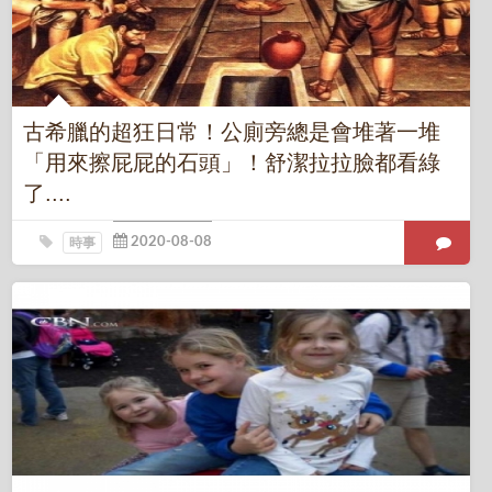
古希臘的超狂日常！公廁旁總是會堆著一堆
「用來擦屁屁的石頭」！舒潔拉拉臉都看綠
了....
時事