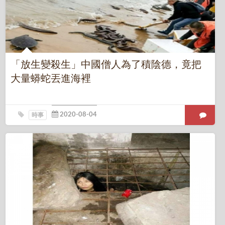
「放生變殺生」中國僧人為了積陰德，竟把
大量蟒蛇丟進海裡
時事