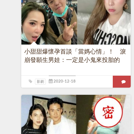
小甜甜爆懷孕首談「當媽心情」！ 淚
崩發願生男娃：一定是小鬼來投胎的
影劇