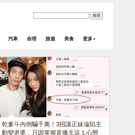
搜尋
汽車
命理
旅遊
美食
更多
乾爹斗內倒騙千萬！3招讓正妹淪陷主
動變老婆，只因掌握直播主這１心態