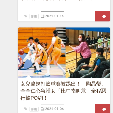
影劇
女兒違規打籃球賽被踢出！ 陶晶瑩、
李李仁心急護女「比中指叫囂」全程惡
行被PO網！
影劇