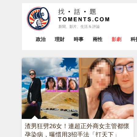
政治
理財
時事
兩性
影劇
科
渣男狂劈26女！連超正外商女主管都懷
孕染病，曝慣用3招手法「打天下」