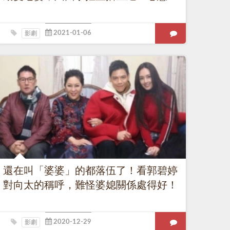
影劇
還在叫「婆婆」的都落伍了！看郭碧婷
對向太的稱呼，難怪婆媳關係處得好！
影劇