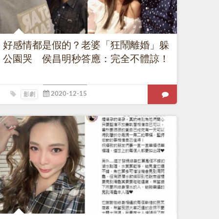
好感情都是假的？老婆「狂鬧離婚」躲
公園哭 侯昌明秒答應：完全不體諒！
影劇