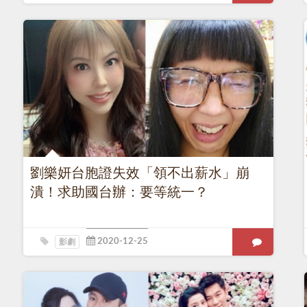
劉樂妍台胞證失效「領不出薪水」崩
潰！求助國台辦：要等統一？
影劇