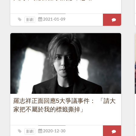
影劇
羅志祥正面回應5大爭議事件： 「請大
家把不屬於我的標籤撕掉」
影劇