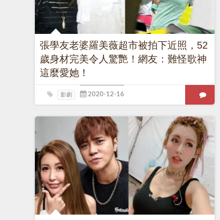
張學友老婆羅美薇超市被拍下近照，52
歲身材完美令人驚艷！網友：難怪歌神
這麼愛她！
影劇