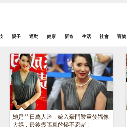
技
親子
運動
健康
新奇
生活
社會
寵物
她是昔日萬人迷，嫁入豪門嚴重發福像
大媽，最後幾張真的慘不忍睹！