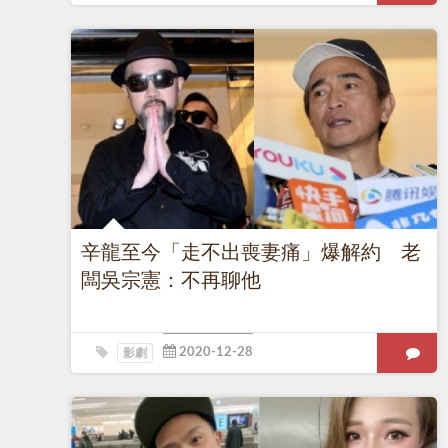
辛龍至今「走不出喪妻痛」爆解約 老
闆吳宗憲：不再聊他
影劇