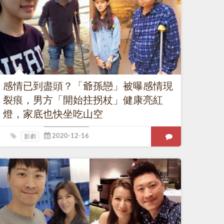
感情已到盡頭？「爺孫戀」被曝感情現
裂痕，男方「開始拄拐杖」健康亮紅
燈，家底也快坐吃山空
影劇