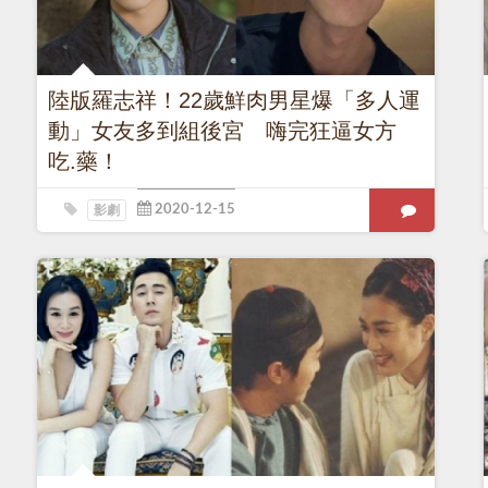
陸版羅志祥！22歲鮮肉男星爆「多人運
動」女友多到組後宮 嗨完狂逼女方
吃.藥！
影劇