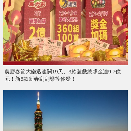
農曆春節大樂透連開19天、3款遊戲總獎金達9.7億
元！新5款新春刮刮樂等你發！