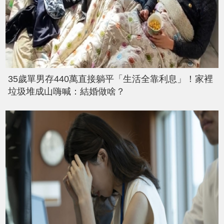
35歲單男存440萬直接躺平「生活全靠利息」！家裡
垃圾堆成山嗨喊：結婚做啥？