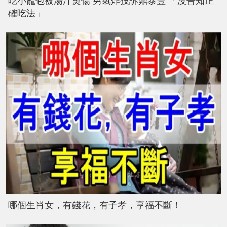
吃小籠包被湯汁燙傷 男氣炸投訴鼎泰豐 「沒告知正
確吃法」
哪個生肖女，有錢花，有子孝，享福不斷！