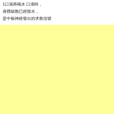
1口渴再喝水 口渴時，
身體細胞已經脫水，
是中樞神經發出的求救信號