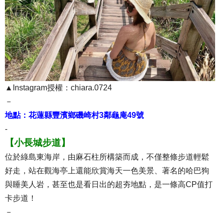
▲Instagram授權：chiara.0724
－
地點：花蓮縣豐濱鄉磯崎村3鄰龜庵49號
-
【小長城步道】
位於綠島東海岸，由麻石柱所構築而成，不僅整條步道輕鬆
好走，站在觀海亭上還能欣賞海天一色美景、著名的哈巴狗
與睡美人岩，甚至也是看日出的超夯地點，是一條高CP值打
卡步道！
－