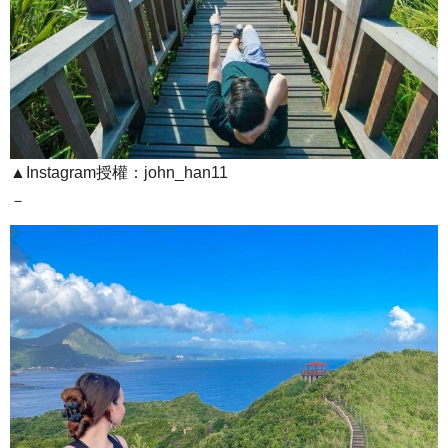
▲Instagram授權：john_han11
－