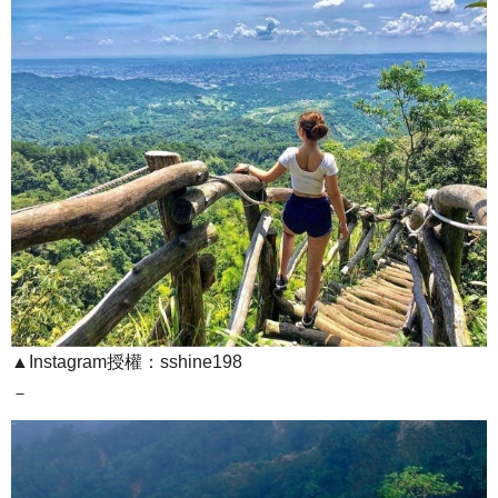
▲Instagram授權：sshine198
－