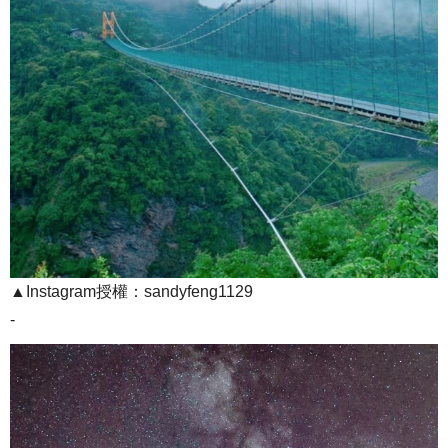
▲Instagram授權：sandyfeng1129
-