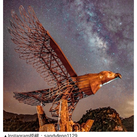
▲Instagram授權：sandyfeng1129