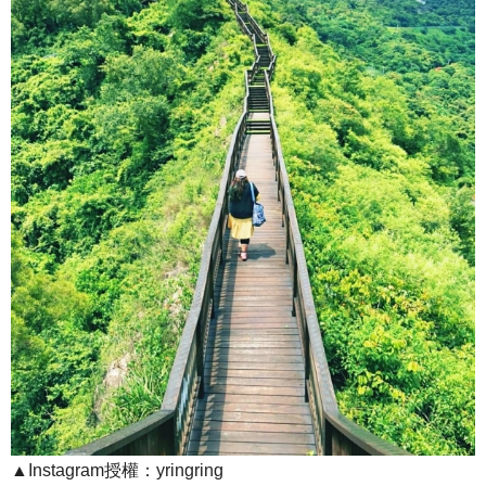
▲Instagram授權：yringring