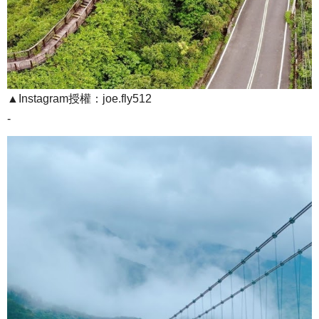
▲Instagram授權：joe.fly512
-