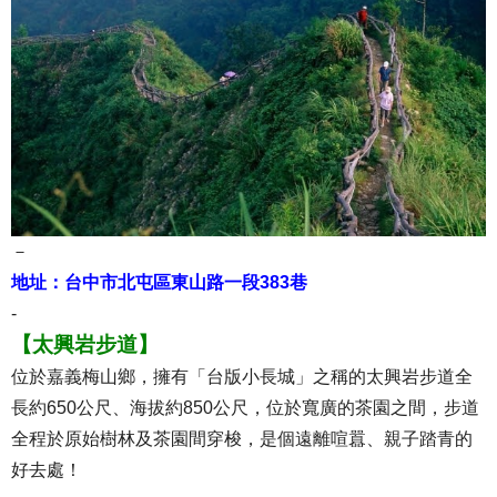
－
地址：台中市北屯區東山路一段383巷
-
【太興岩步道】
位於嘉義梅山鄉，擁有「台版小長城」之稱的太興岩步道全
長約650公尺、海拔約850公尺，位於寬廣的茶園之間，步道
全程於原始樹林及茶園間穿梭，是個遠離喧囂、親子踏青的
好去處！