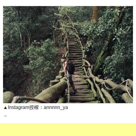
▲Instagram授權：annnnn_ya
－