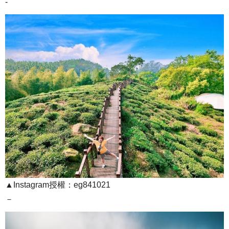
-
▲Instagram授權：eg841021
－