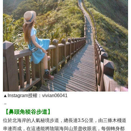
▲Instagram授權：vivian06041
－
【鼻頭角稜谷步道】
位於北海岸的人氣秘境步道，總長達3.5公里，由三條木棧道
串連而成，在這邊能將陰陽海與山景盡收眼底，每個轉身都