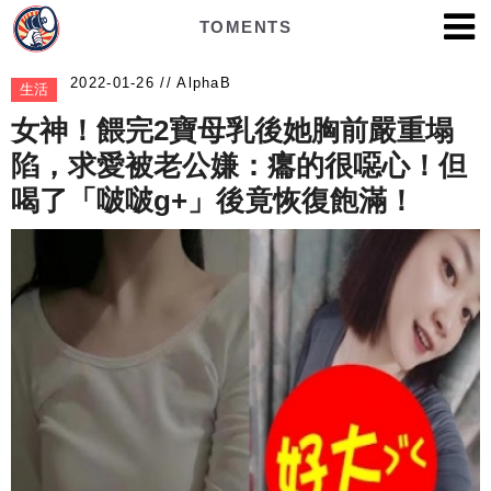
TOMENTS
AlphaB
生活
女神！餵完2寶母乳後她胸前嚴重塌
陷，求愛被老公嫌：癟的很噁心！但
喝了「啵啵g+」後竟恢復飽滿！