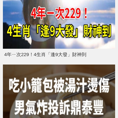
4年ㄧ次229！4生肖「逢9大發」財神到