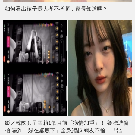
如何看出孩子長大孝不孝順，家長知道嗎？
影／韓國女星雪莉1個月前「病情加重」！ 餐廳遭偷
拍 嚇到「躲在桌底下」全身縮起 網友不捨：「她一