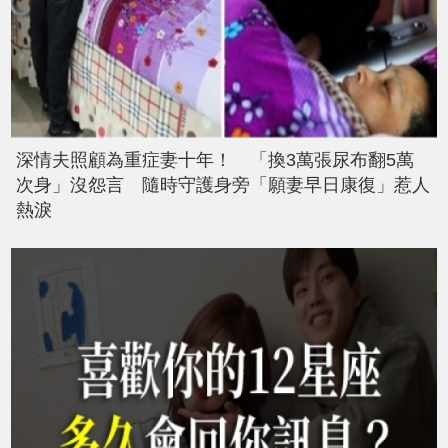
深情夫照顧為重症妻十年！ 「換3萬張尿布翻5萬
次身」沒怨言 隨時守護身旁「願妻早日康復」惹人
熱淚