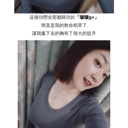
這個功勞全部都歸功於
「啵啵g+」
簡直是我的救命稻草了
讓我癟下去的胸有了很大的提升