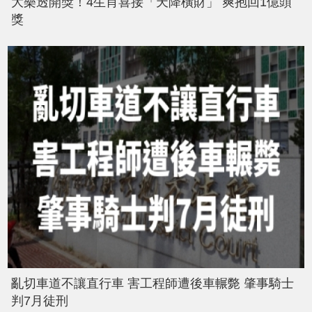
大樂透開獎！4生肖喜接「天降橫財」 爽抱回1億頭
獎
亂切車道不讓直行車 害工程師遭後車輾斃 肇事騎士
判7月徒刑