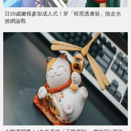
日20歲嫩模參加成人式！穿「暗黑透膚裝」險走光
掀網論戰