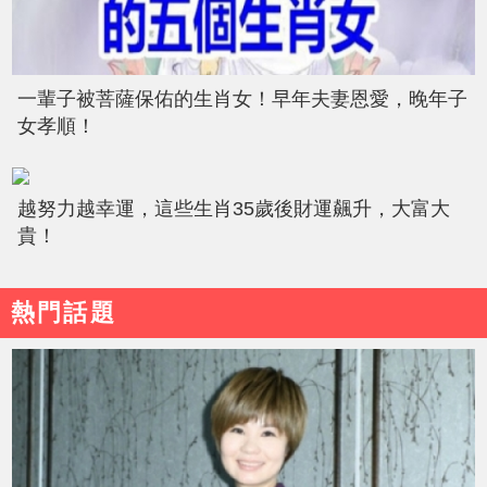
一輩子被菩薩保佑的生肖女！早年夫妻恩愛，晚年子
女孝順！
越努力越幸運，這些生肖35歲後財運飆升，大富大
貴！
熱門話題