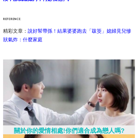
REFERENCE:
精彩文章：
說好幫帶孫！結果婆婆跑去「跋筊」媳婦見兒慘
狀氣炸：什麼家庭
關於你的愛情相處!你們適合成為戀人嗎?