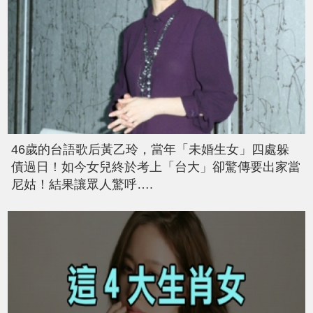
46歲的台語歌后黃乙玲，當年「未婚生女」四處躲
債過日！如今女兒終於考上「台大」卻驚傳要出家當
尼姑！結果讓眾人驚呼….