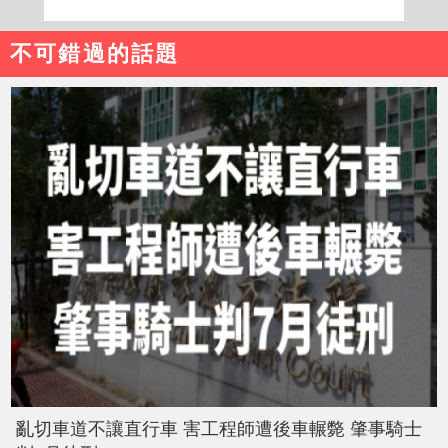
不可錯過的話題
亂切車道不讓直行車 害工程師遭後車輾斃 肇事騎士