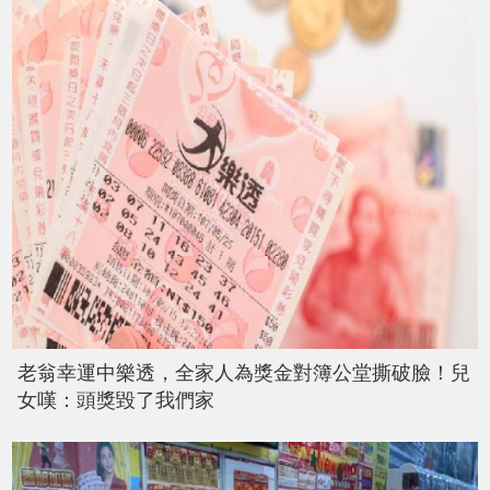
老翁幸運中樂透，全家人為獎金對簿公堂撕破臉！兒
女嘆：頭獎毀了我們家