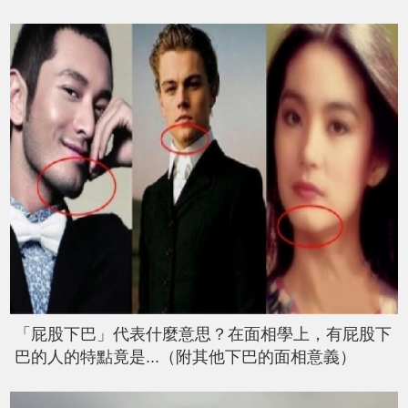
「屁股下巴」代表什麼意思？在面相學上，有屁股下
巴的人的特點竟是...（附其他下巴的面相意義）