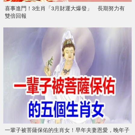
喜事進門！3生肖「3月財運大爆發」 長期努力有
雙倍回報
一輩子被菩薩保佑的生肖女！早年夫妻恩愛，晚年子