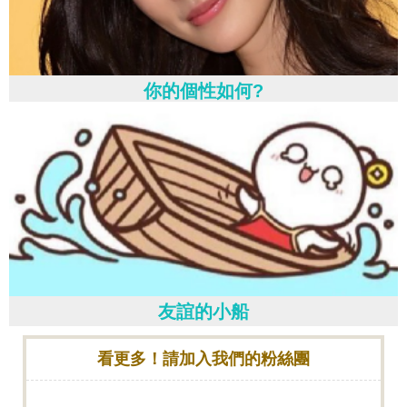
你的個性如何?
友誼的小船
看更多！請加入我們的粉絲團