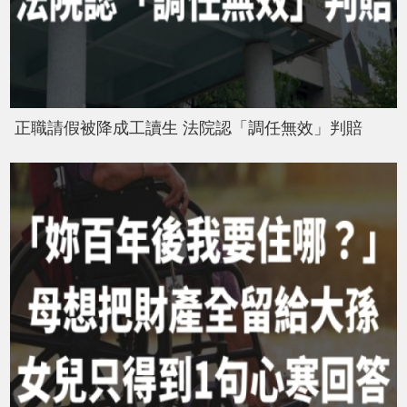
正職請假被降成工讀生 法院認「調任無效」判賠