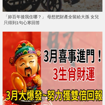
「妳百年後我住哪？」 母想把財產全留給大孫 女兒
只得到1句心寒回答