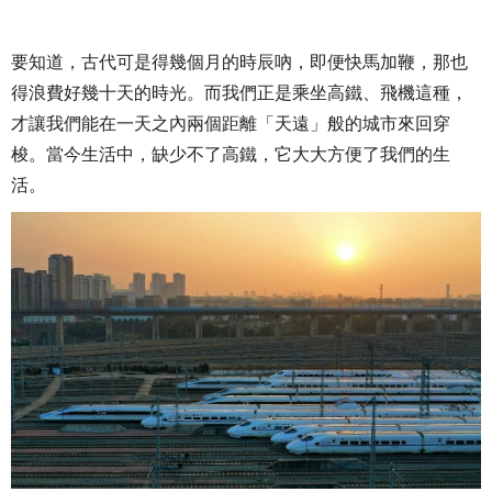
要知道，古代可是得幾個月的時辰吶，即便快馬加鞭，那也
得浪費好幾十天的時光。而我們正是乘坐高鐵、飛機這種，
才讓我們能在一天之內兩個距離「天遠」般的城市來回穿
梭。當今生活中，缺少不了高鐵，它大大方便了我們的生
活。