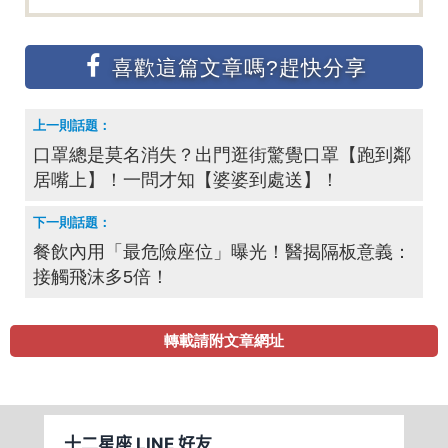
口罩總是莫名消失？出門逛街驚覺口罩【跑到鄰
居嘴上】！一問才知【婆婆到處送】！
餐飲內用「最危險座位」曝光！醫揭隔板意義：
接觸飛沫多5倍！
轉載請附文章網址