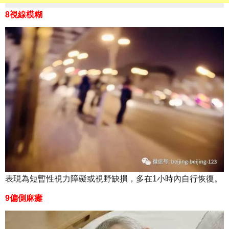
8視線模糊
表現為短暫性視力障礙或視野缺損，多在1小時內自行恢復。
9偏側麻癱