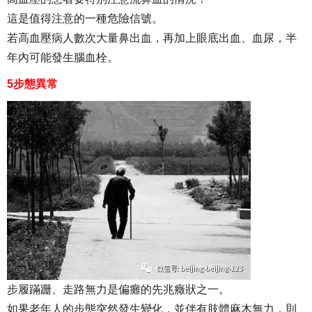
這是值得注意的一種危險信號。
若高血壓病人數次大量鼻出血，再加上眼底出血、血尿，半
年內可能發生腦血栓。
5步態異常
步履蹣跚、走路無力是偏癱的先兆癥狀之一。
如果老年人的步態突然發生變化，並伴有肢體麻木無力，則