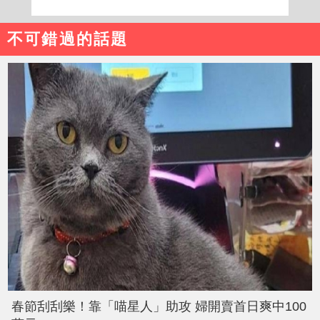
不可錯過的話題
春節刮刮樂！靠「喵星人」助攻 婦開賣首日爽中100