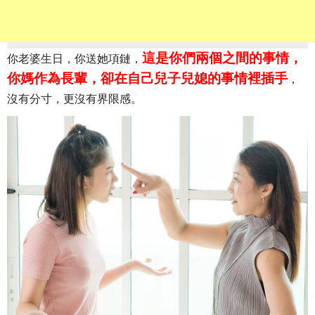
這是你們兩個之間的事情，
你老婆生日，你送她項鏈，
你媽作為長輩，卻在自己兒子兒媳的事情裡插手
，
沒有分寸，更沒有界限感。