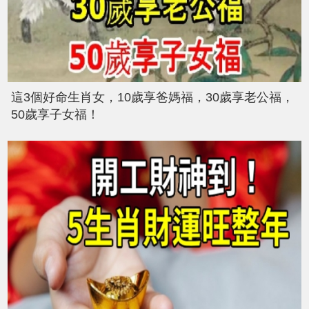
這3個好命生肖女，10歲享爸媽福，30歲享老公福，
50歲享子女福！