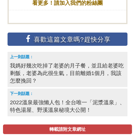
看更多！請加入我們的粉絲團
我媽好幾次吃掉了老婆的月子餐，並且給老婆吃
剩飯，老婆為此很生氣，目前離婚1個月，我該
怎麼挽回？
2022溫泉最強懶人包！全台唯一「泥漿溫泉」、
特色湯屋、野溪溫泉秘境大公開！
轉載請附文章網址