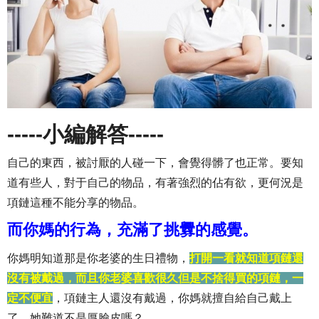
-----小編解答-----
自己的東西，被討厭的人碰一下，會覺得髒了也正常。要知
道有些人，對于自己的物品，有著強烈的佔有欲，更何況是
項鏈這種不能分享的物品。
而你媽的行為，充滿了挑釁的感覺。
你媽明知道那是你老婆的生日禮物，
打開一看就知道項鏈還
沒有被戴過，而且你老婆喜歡很久但是不捨得買的項鏈，一
定不便宜
，項鏈主人還沒有戴過，你媽就擅自給自己戴上
了，她難道不是厚臉皮嗎？