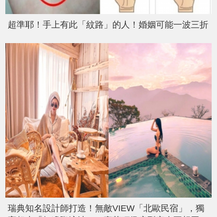
超準耶！手上有此「紋路」的人！婚姻可能一波三折
瑞典知名設計師打造！無敵VIEW「北歐民宿」，獨