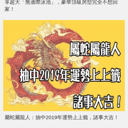
享超大「無邊際泳池」，豪華頂級房型完全不想回
家！
屬蛇屬龍人：抽中2019年運勢上上籤，諸事大吉！