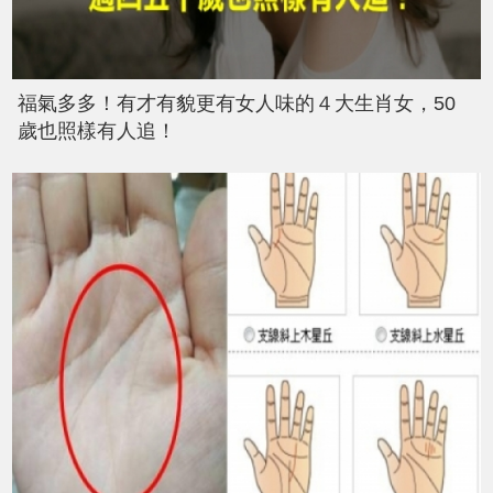
福氣多多！有才有貌更有女人味的４大生肖女，50
歲也照樣有人追！