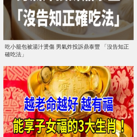
吃小籠包被湯汁燙傷 男氣炸投訴鼎泰豐 「沒告知正
確吃法」