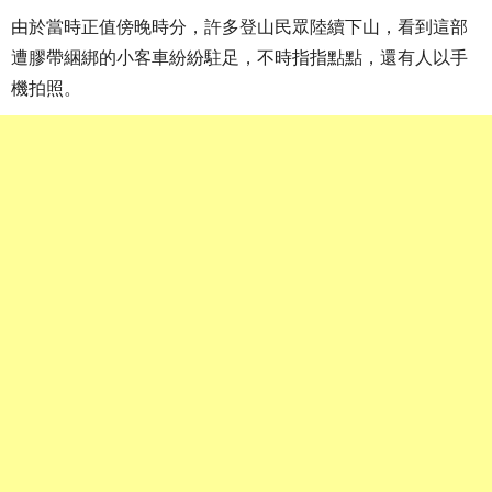
由於當時正值傍晚時分，許多登山民眾陸續下山，看到這部
遭膠帶綑綁的小客車紛紛駐足，不時指指點點，還有人以手
機拍照。