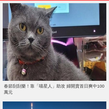
春節刮刮樂！靠「喵星人」助攻 婦開賣首日爽中100
萬元