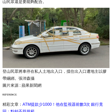
山民眾還是要能夠配合。
登山民眾將車停在私人土地出入口，擋住出入口遭地主以膠
帶綑綁。張沛森攝
圖片來源 : 蘋果新聞網
REFERENCE:
精彩文章：
ATM提款少1000！他在監視器前數3次 銀行竟
回：點鈔不符規範