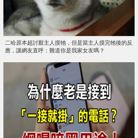
二哈原本超討厭主人摸牠，但是當主人摸完牠後的反
應，讓網友直呼：難道你是我家女友嗎？