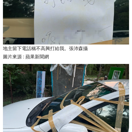
地主留下電話稱不高興打給我。張沛森攝
圖片來源 : 蘋果新聞網