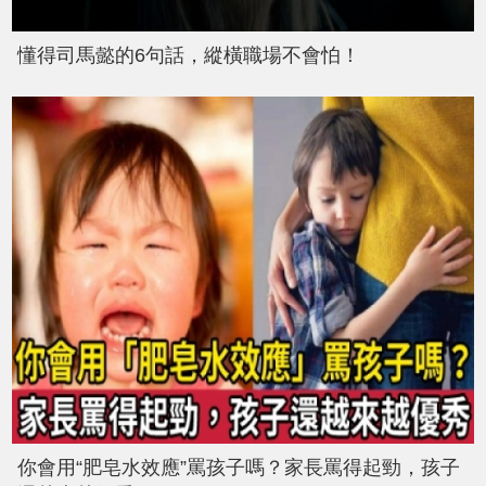
懂得司馬懿的6句話，縱橫職場不會怕！
你會用“肥皂水效應”罵孩子嗎？家長罵得起勁，孩子