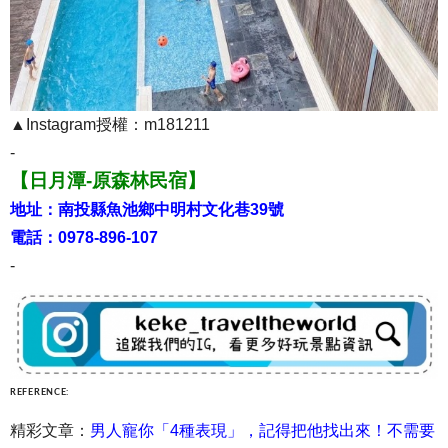
▲Instagram授權：m181211
-
【日月潭-原森林民宿】
地址：南投縣魚池鄉中明村文化巷39號
電話：0978-896-107
-
REFERENCE:
精彩文章：
男人寵你「4種表現」，記得把他找出來！不需要