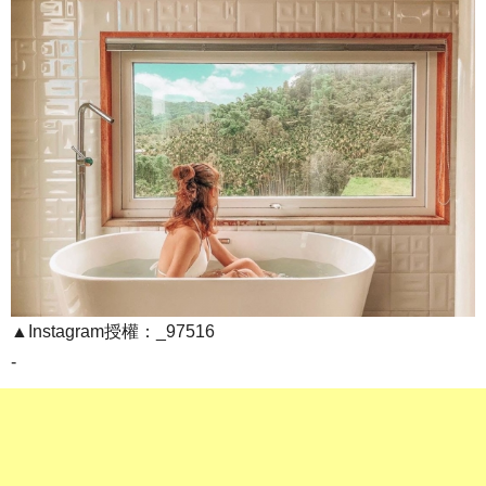
▲Instagram授權：_97516
-