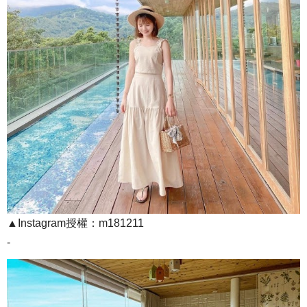
▲Instagram授權：m181211
-