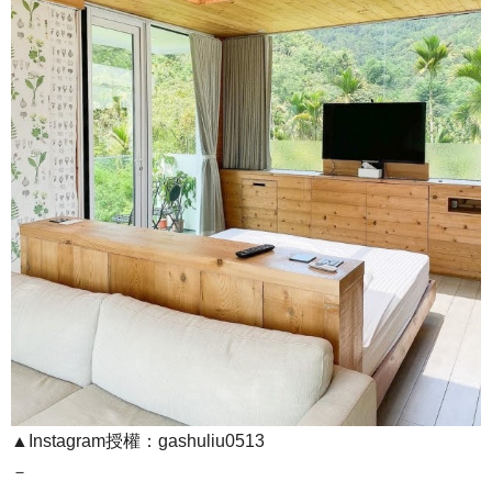
▲Instagram授權：gashuliu0513
－