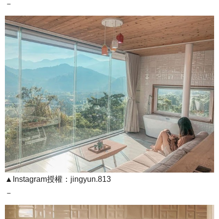
－
▲Instagram授權：jingyun.813
－