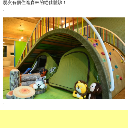
朋友有個住進森林的絕佳體驗！
-
-