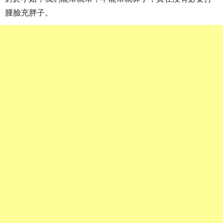
腫臉充胖子。