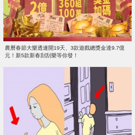
農曆春節大樂透連開19天、3款遊戲總獎金達9.7億
元！新5款新春刮刮樂等你發！