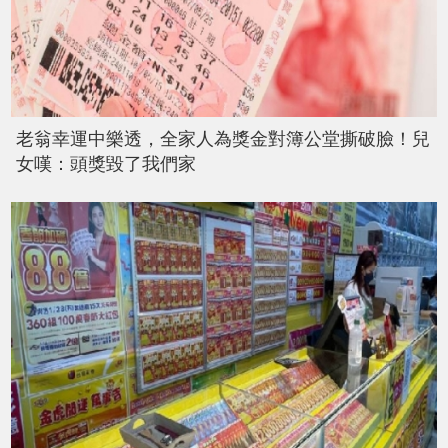
老翁幸運中樂透，全家人為獎金對簿公堂撕破臉！兒
女嘆：頭獎毀了我們家