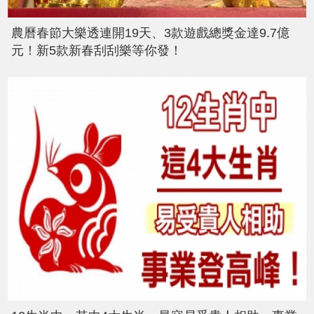
農曆春節大樂透連開19天、3款遊戲總獎金達9.7億
元！新5款新春刮刮樂等你發！