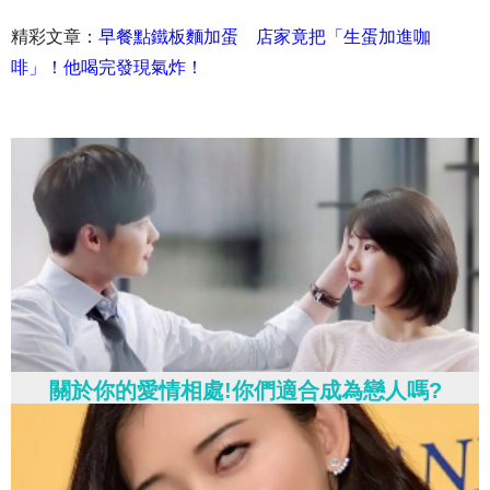
精彩文章：
早餐點鐵板麵加蛋 店家竟把「生蛋加進咖
啡」！他喝完發現氣炸！
關於你的愛情相處!你們適合成為戀人嗎?