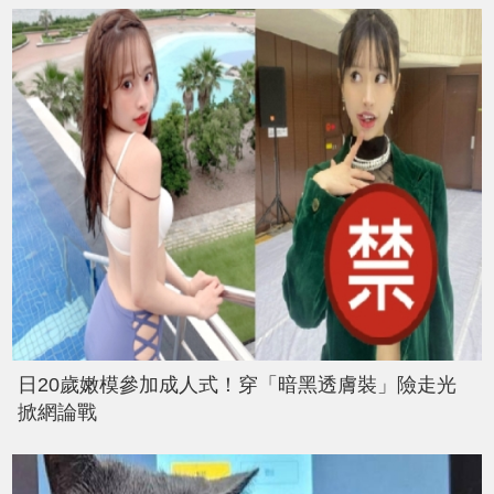
日20歲嫩模參加成人式！穿「暗黑透膚裝」險走光
掀網論戰