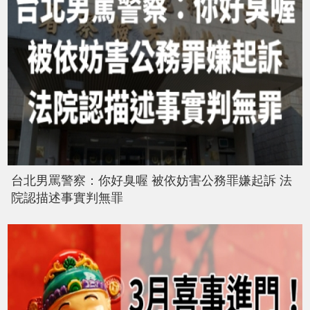
台北男罵警察：你好臭喔 被依妨害公務罪嫌起訴 法
院認描述事實判無罪