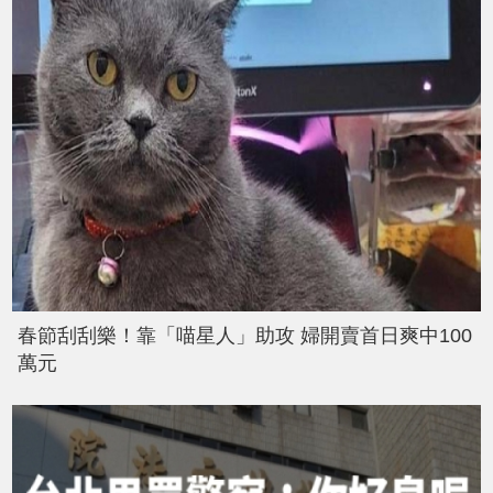
春節刮刮樂！靠「喵星人」助攻 婦開賣首日爽中100
萬元