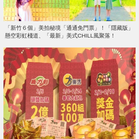
「新竹６個」美拍秘境「通通免門票」！「隱藏版」
懸空彩虹棧道、「最新」美式CHILL風聚落！