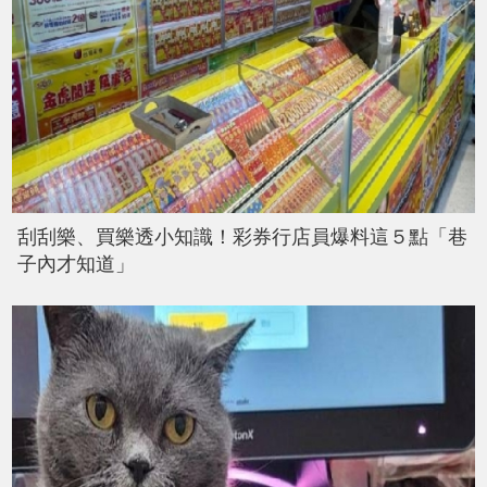
刮刮樂、買樂透小知識！彩券行店員爆料這５點「巷
子內才知道」