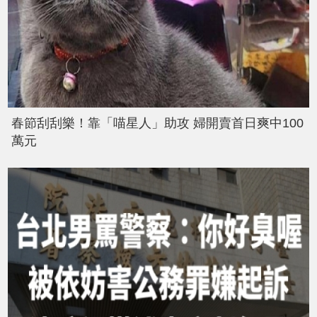
春節刮刮樂！靠「喵星人」助攻 婦開賣首日爽中100
萬元