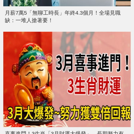
月薪7萬5「無聊工時長」年終4.3個月！全場見職
缺：一堆人搶著要！
喜事進門！3生肖「3月財運大爆發」 長期努力有