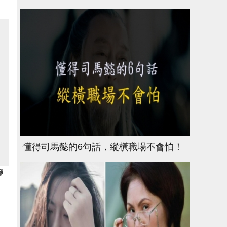
懂得司馬懿的6句話，縱橫職場不會怕！
鹽