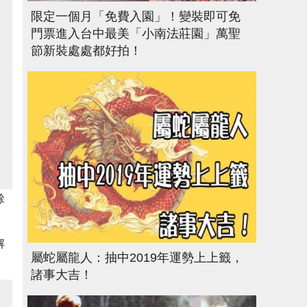
限定一個月「免費入園」！變裝即可免
門票進入台中最美「小南法莊園」萬聖
節新裝處處都好拍！
餘
解
屬蛇屬龍人：抽中2019年運勢上上籤，
諸事大吉！