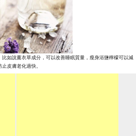
，比如說薰衣草成分，可以改善睡眠質量，瘦身浴鹽檸檬可以減
防止皮膚老化過快。