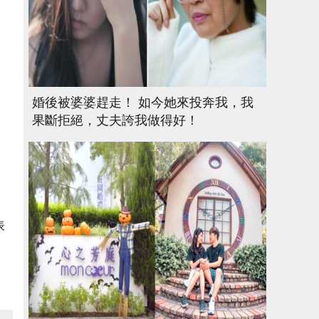
婚後被婆婆趕走！ 如今她來投奔我，我
果斷拒絕，丈夫誇我做得好！
表