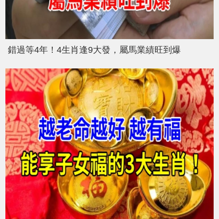
錯過等4年！4生肖逢9大發，屬馬業績旺到爆