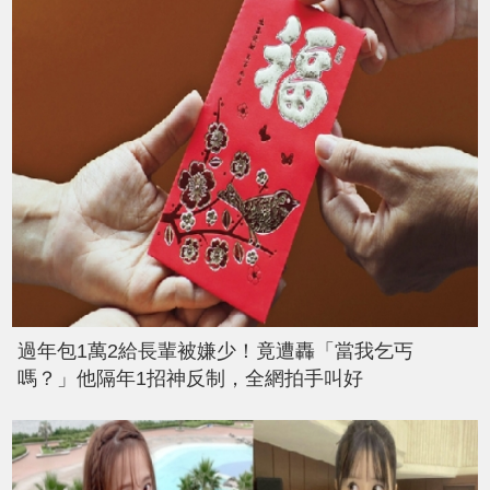
過年包1萬2給長輩被嫌少！竟遭轟「當我乞丐
嗎？」他隔年1招神反制，全網拍手叫好