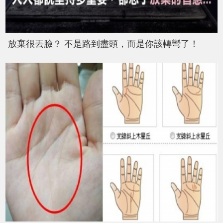
放棄很丟臉？ 不是路到盡頭，而是你該轉彎了！