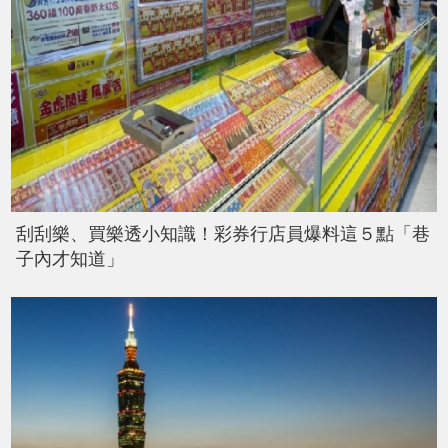
刮刮樂、買樂透小知識！彩券行店員爆料這５點「巷
子內才知道」