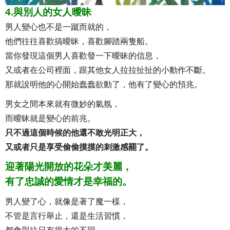
4.與別人的女人曖昧
男人變心也不是一蹴而就的，
他們往往喜歡搞曖昧，喜歡腳踏兩隻船。
當你發現這個男人喜歡發一下曖昧的信息，
又或者在公司裡面，跟其他女人拉拉扯扯的小動作不斷。
那就說明他的心開始蠢蠢欲動了，他有了變心的預兆。
男女之間本來就有微妙的氣氛，
而曖昧就是變心的前兆。
只不過這個時候的他還不敢光明正大，
又或者只是享受偷偷摸摸的刺激感罷了。
迎著陽光開放的花朵才美麗，
有了忠誠的愛情才是幸福的。
男人變了心，就像是著了魔一樣，
不管是言行舉止，還是生活習慣，