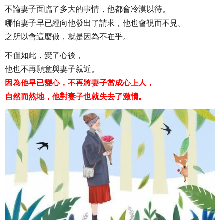
不論妻子面臨了多大的事情，他都會冷漠以待。
哪怕妻子早已經向他發出了請求，他也會視而不見。
之所以會這麼做，就是因為不在乎。
不僅如此，變了心後，
他也不再願意與妻子親近。
因為他早已變心，不再將妻子當成心上人，
自然而然地，他對妻子也就失去了激情。