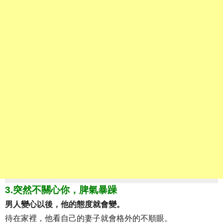
3.突然不關心你，脾氣暴躁
男人變心以後，他的態度就會變。
待在家裡，他看自己的妻子就會格外的不順眼。