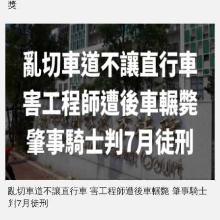
獎
亂切車道不讓直行車 害工程師遭後車輾斃 肇事騎士
判7月徒刑