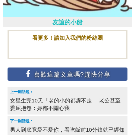
友誼的小船
看更多！請加入我們的粉絲團
女星生完10天「老的小的都趕不走」 老公甚至
委屈抱怨：妳都不關心我
男人到底竟愛不愛你，看吃飯前10分鐘就已經知