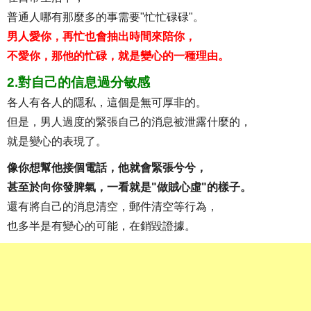
普通人哪有那麼多的事需要"忙忙碌碌"。
男人愛你，再忙也會抽出時間來陪你，
不愛你，那他的忙碌，就是變心的一種理由。
2.對自己的信息過分敏感
各人有各人的隱私，這個是無可厚非的。
但是，男人過度的緊張自己的消息被泄露什麼的，
就是變心的表現了。
像你想幫他接個電話，他就會緊張兮兮，
甚至於向你發脾氣，一看就是"做賊心虛"的樣子。
還有將自己的消息清空，郵件清空等行為，
也多半是有變心的可能，在銷毀證據。