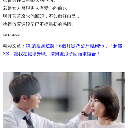
都會與往日有很大的不同。
若是女人發現男人有變心的前兆，
與其苦苦哀求他回頭，不如做好自己，
捨得放棄這段早已不復當初的感情。
REFERENCE:
精彩文章：
OL的瘦身逆襲！6個月從75公斤減到55，「超孅
XS」讓我在職場升職、渣男友浪子回頭求復合！