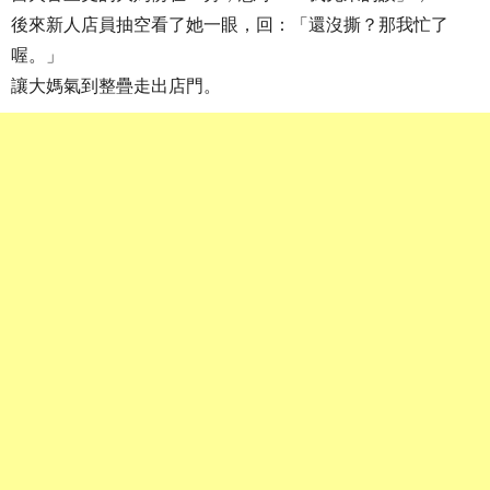
後來新人店員抽空看了她一眼，回：「還沒撕？那我忙了
喔。」
讓大媽氣到整疊走出店門。