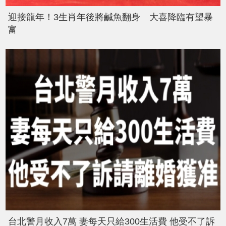
迎接龍年！3生肖年後將鹹魚翻身 大喜降臨有望暴
富
台北警月收入7萬 妻每天只給300生活費 他受不了訴