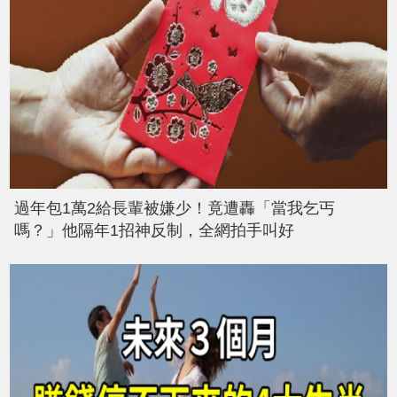
過年包1萬2給長輩被嫌少！竟遭轟「當我乞丐
嗎？」他隔年1招神反制，全網拍手叫好