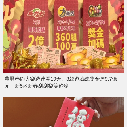
農曆春節大樂透連開19天、3款遊戲總獎金達9.7億
元！新5款新春刮刮樂等你發！