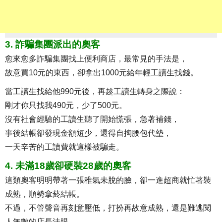
3. 詐騙集團派出的奧客
愈來愈多詐騙集團找上便利商店，最常見的手法是，
故意買10元的東西，卻拿出1000元給年輕工讀生找錢。
當工讀生找給他990元後，再趁工讀生轉身之際說：
剛才你只找我490元，少了500元。
沒有社會經驗的工讀生聽了開始慌張，急著補錢，
事後結帳卻發現金額短少，還得自掏腰包代墊，
一天辛苦的工讀費就這樣被騙走。
4. 未滿18歲卻硬裝28歲的奧客
這類奧客明明帶著一張稚氣未脫的臉，卻一進超商就忙著裝
成熟，順勢拿菸結帳。
不過，不管聲音再刻意壓低，打扮再故意成熟，還是難逃閱
人無數的店長法眼。