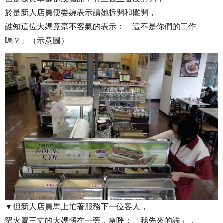
於是新人店員便委婉表示請她拆開和攤開，
誰知這位大媽竟毫不客氣的表示：「這不是你們的工作
嗎？」（示意圖）
▼但新人店員馬上忙著服務下一位客人，
留火冒三丈的大媽愣在一旁，急呼：「我先來的誒」，