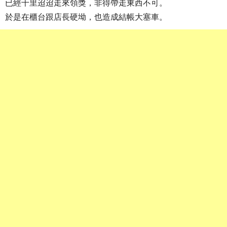
已經千里迢迢走來領獎，非得帶走東西不可。
於是在櫃台跟店長硬坳，也造成結帳大塞車。