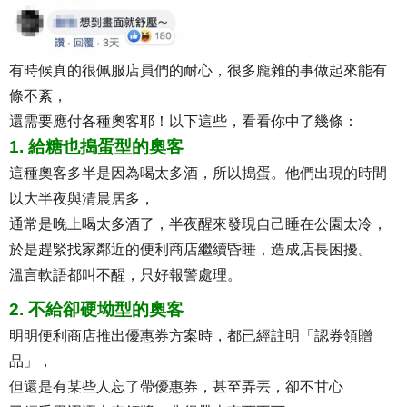
有時候真的很佩服店員們的耐心，很多龐雜的事做起來能有
條不紊，
還需要應付各種奧客耶！以下這些，看看你中了幾條：
1. 給糖也搗蛋型的奧客
這種奧客多半是因為喝太多酒，所以搗蛋。他們出現的時間
以大半夜與清晨居多，
通常是晚上喝太多酒了，半夜醒來發現自己睡在公園太冷，
於是趕緊找家鄰近的便利商店繼續昏睡，造成店長困擾。
溫言軟語都叫不醒，只好報警處理。
2. 不給卻硬坳型的奧客
明明便利商店推出優惠券方案時，都已經註明「認券領贈
品」，
但還是有某些人忘了帶優惠券，甚至弄丟，卻不甘心