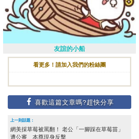
友誼的小船
看更多！請加入我們的粉絲團
網美採草莓被罵翻！ 老公「一腳踩在草莓苗」
遭公審 本尊現身反擊