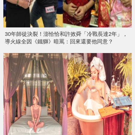
30年師徒決裂！澎恰恰和許效舜「冷戰長達2年」，
導火線全因《鐵獅》暗罵：回來還要他同意？