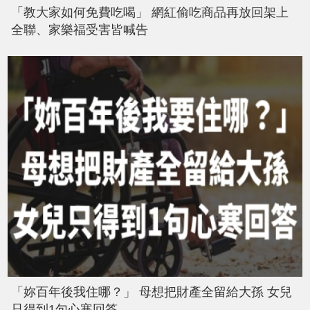
「教大家如何免費吃喝」 網紅偷吃商品再放回架上
全聯、家樂福受害皆喊告
「妳百年後我住哪？」 母想把財產全留給大孫 女兒
只得到1句心寒回答