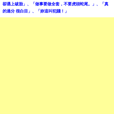
卻遇上破胎」、「做事要做全套，不要虎頭蛇尾。」、「真
的過分 很白目」、「妳這叫犯賤！」