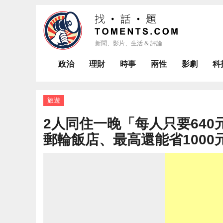
政治
理財
時事
兩性
影劇
科
旅遊
2人同住一晚「每人只要64
郵輪飯店、最高還能省1000