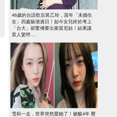
46歲的台語歌后黃乙玲，當年「未婚生
女」四處躲債過日！如今女兒終於考上
「台大」卻驚傳要出家當尼姑！結果讓
眾人驚呼….
雪莉一走，世界突然愛她了！被酸4年 壓