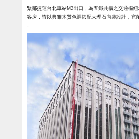
緊鄰捷運台北車站M3出口，為五鐵共構之交通樞紐
客房，皆以典雅木質色調搭配大理石內裝設計，寬
-