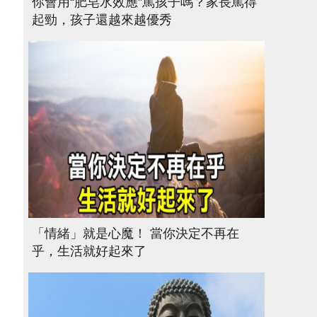
你會用“肥皂水效應”罵孩子嗎？家長罵得
起勁，孩子還越來越優秀
「情緒」就是心魔！ 當你決定不再在
乎，生活就好起來了