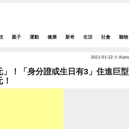
技
親子
運動
健康
新奇
生活
社會
寵物
Alph
0元」！「身分證或生日有3」住進巨型
元！