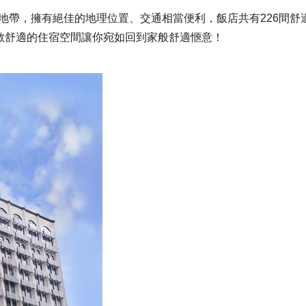
地帶，擁有絕佳的地理位置、交通相當便利，飯店共有226間舒
敞舒適的住宿空間讓你宛如回到家般舒適愜意！