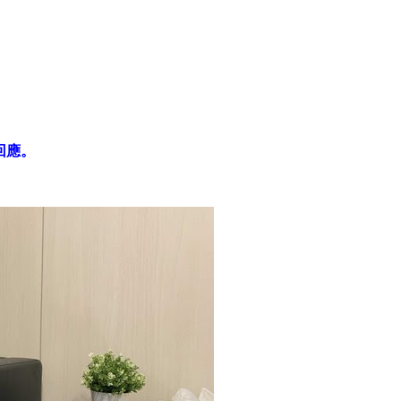
回應。
。