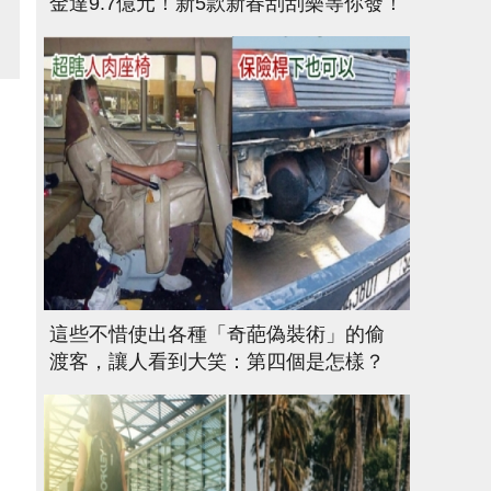
金達9.7億元！新5款新春刮刮樂等你發！
這些不惜使出各種「奇葩偽裝術」的偷
渡客，讓人看到大笑：第四個是怎樣？