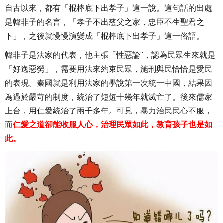
自古以來，都有「棍棒底下出孝子」這一說。這句話的出處
是韓非子的名言，「孝子不出慈父之家，忠臣不生聖君之
下」，之後就慢慢演變成「棍棒底下出孝子」這一俗語。
韓非子是法家的代表，他主張「性惡論"，認為民眾生來就是
「好逸惡勞」，需要用法來約束民眾，施刑與民恰恰是愛民
的表現。秦國就是利用法家的學說第一次統一中國，結果因
為過於嚴苛的制度，統治了短短十幾年就滅亡了。後來儒家
上台，用仁愛統治了兩千多年。可見，暴力治民民心不服，
而
仁愛之道卻能收服人心，治理民眾如此，教育孩子也是如
此。