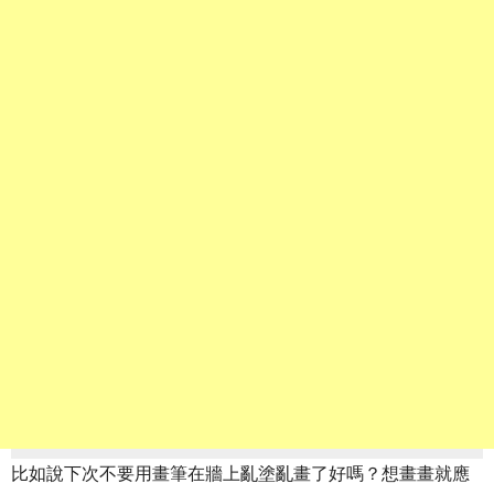
比如說下次不要用畫筆在牆上亂塗亂畫了好嗎？想畫畫就應