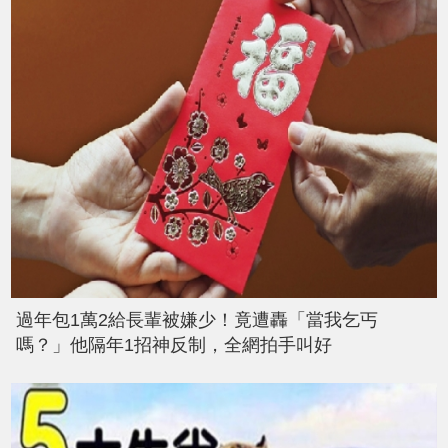
過年包1萬2給長輩被嫌少！竟遭轟「當我乞丐
嗎？」他隔年1招神反制，全網拍手叫好