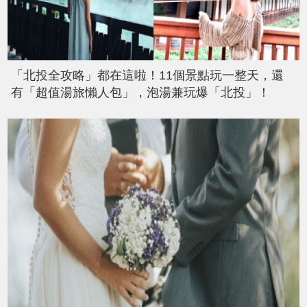
「北投全攻略」都在這啦！11個景點玩一整天，還
有「超值湯旅懶人包」，泡湯兼玩爆「北投」！