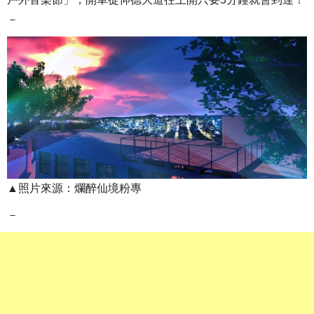
－
▲照片來源：爛醉仙境粉專
－