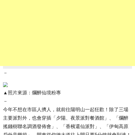
－
▲照片來源：爛醉仙境粉專
－
今年不想在市區人擠人，就前往陽明山一起狂歡！除了三場
主要派對外，也會穿插「夕陽、夜景派對餐酒館」、「爛醉
搖錢樹聯名調酒發佈會」、「香檳還仙派對」、「伊甸高原
戶外音樂節」，開車從仰德大道往上開只要5分鐘就會到達！