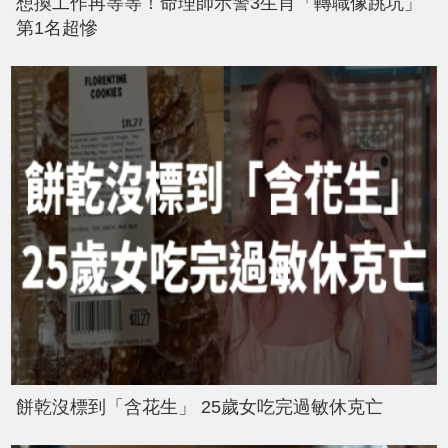
想換工作再等等！命理師示警3生肖「轉職像跳坑」
第1名超慘
餅乾沒標到「含花生」 25歲女吃完過敏休克亡