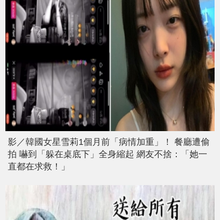
影／韓國女星雪莉1個月前「病情加重」！ 餐廳遭偷
拍 嚇到「躲在桌底下」全身縮起 網友不捨：「她一
直都在求救！」