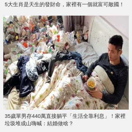
5大生肖是天生的發財命，家裡有一個就富可敵國！
35歲單男存440萬直接躺平「生活全靠利息」！家裡
垃圾堆成山嗨喊：結婚做啥？