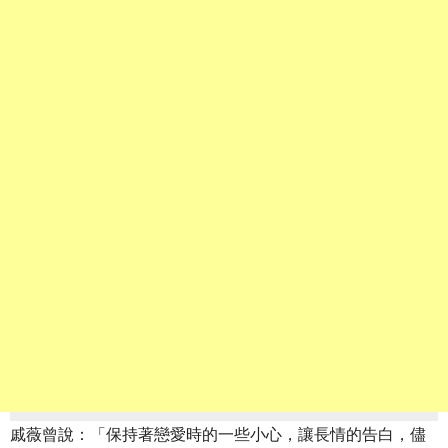
戚薇曾說：「保持著戀愛時的一些小心，讓長情的告白，儘