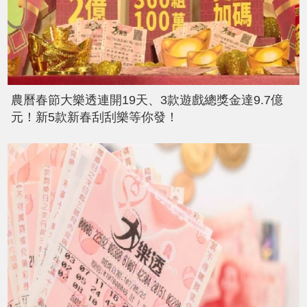
農曆春節大樂透連開19天、3款遊戲總獎金達9.7億
元！新5款新春刮刮樂等你發！