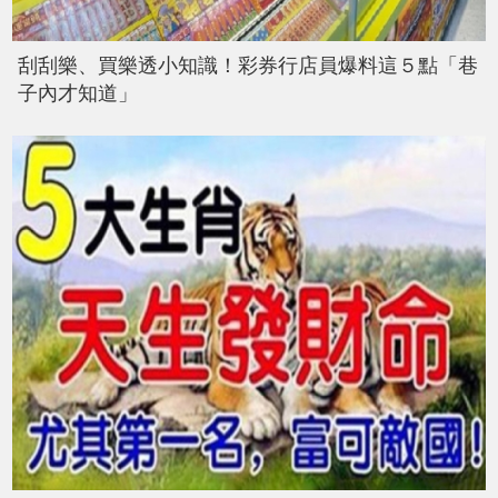
刮刮樂、買樂透小知識！彩券行店員爆料這５點「巷
子內才知道」