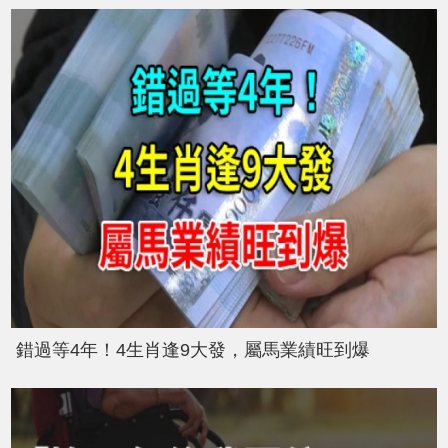
錯過等4年！4生肖逢9大發，屬馬業績旺到爆