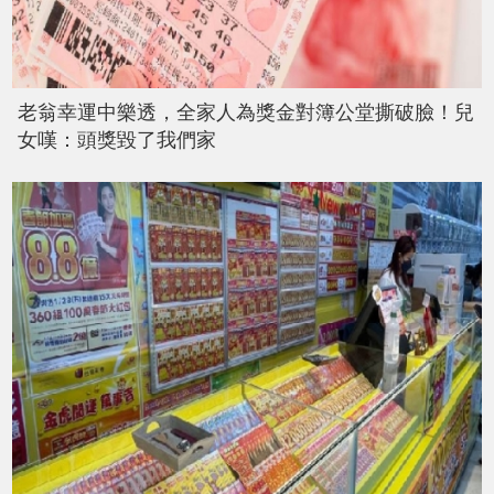
老翁幸運中樂透，全家人為獎金對簿公堂撕破臉！兒
女嘆：頭獎毀了我們家