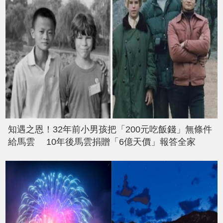
知遇之恩！32年前小男孩把「200元吃飯錢」無條件
給馬雲 10年後馬雲捐贈「6億天價」報答全家