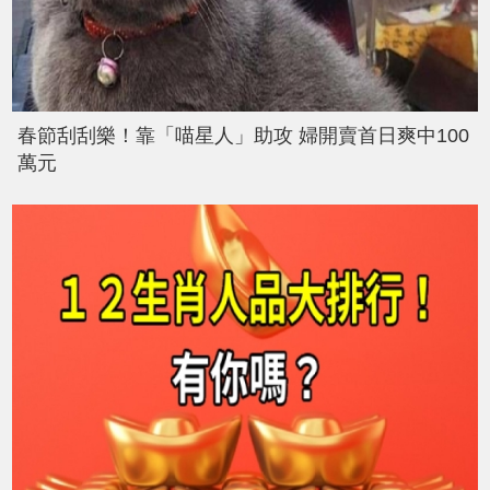
春節刮刮樂！靠「喵星人」助攻 婦開賣首日爽中100
萬元