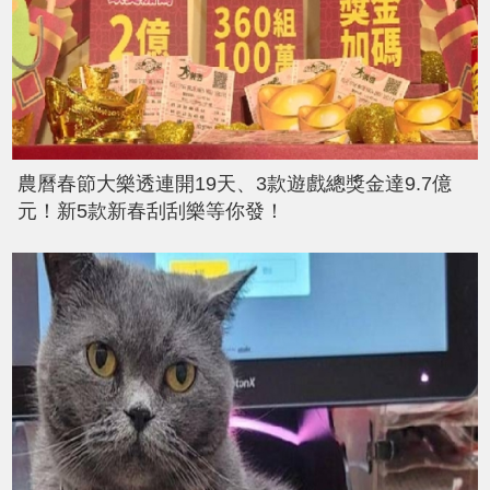
農曆春節大樂透連開19天、3款遊戲總獎金達9.7億
元！新5款新春刮刮樂等你發！