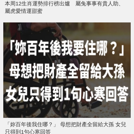
本周12生肖運勢排行榜出爐 屬兔事事有貴人助、
屬虎愛情運甜蜜
「妳百年後我住哪？」 母想把財產全留給大孫 女兒
只得到1句心寒回答