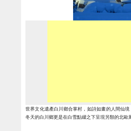
世界文化遺產白川鄉合
掌村，如詩如畫的人間
仙境
冬天的白川鄉更是在白雪點綴之下呈現另類的北歐