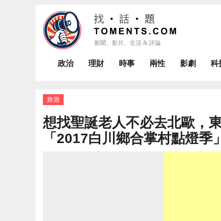
政治
理財
時事
兩性
影劇
科
旅遊
想找聖誕老人不必去北歐，
「2017白川鄉合掌村點燈