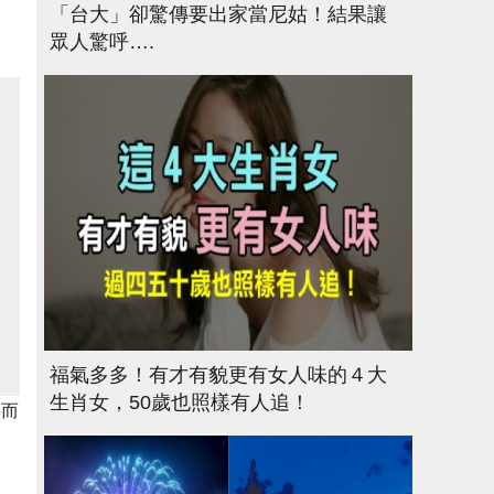
「台大」卻驚傳要出家當尼姑！結果讓
眾人驚呼….
福氣多多！有才有貌更有女人味的４大
生肖女，50歲也照樣有人追！
，而