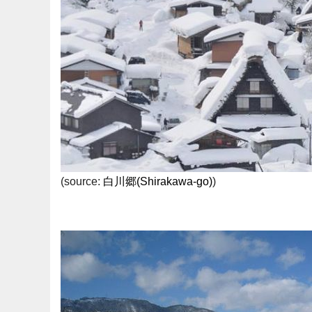
(source:
白川郷(Shirakawa-go)
)