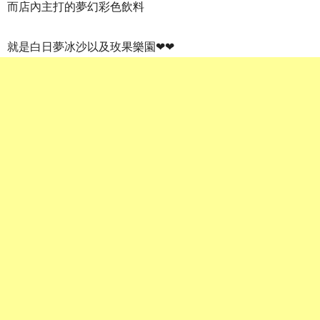
而店內主打的夢幻彩色飲料
就是白日夢冰沙以及玫果樂園❤❤