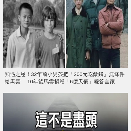
知遇之恩！32年前小男孩把「200元吃飯錢」無條件
給馬雲 10年後馬雲捐贈「6億天價」報答全家