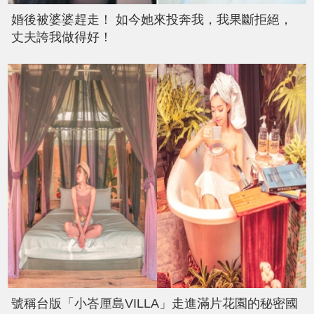
婚後被婆婆趕走！ 如今她來投奔我，我果斷拒絕，
丈夫誇我做得好！
號稱台版「小峇厘島VILLA」走進滿片花園的秘密國