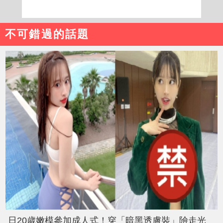
不可錯過的話題
日20歲嫩模參加成人式！穿「暗黑透膚裝」險走光