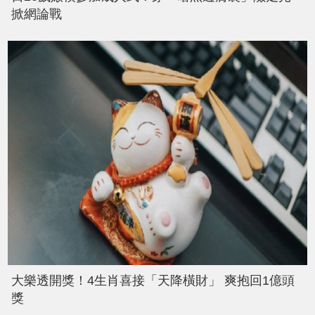
掀網論戰
大樂透開獎！4生肖喜接「天降橫財」 爽抱回1億頭
獎