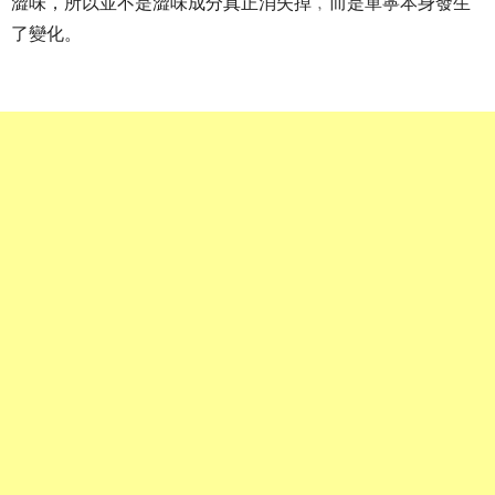
澀味，所以並不是澀味成分真正消失掉﹐而是單寧本身發生
了變化。