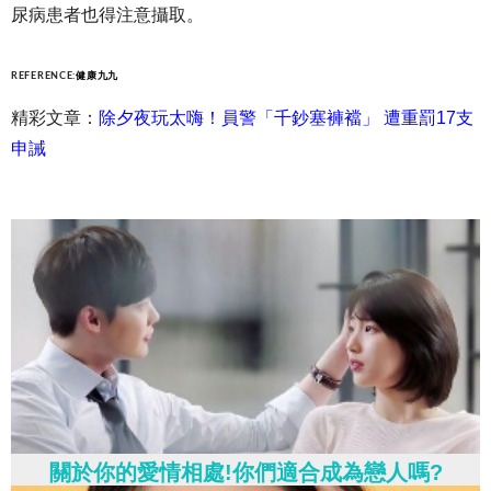
尿病患者也得注意攝取。
REFERENCE:
健康九九
精彩文章：
除夕夜玩太嗨！員警「千鈔塞褲襠」 遭重罰17支
申誡
關於你的愛情相處!你們適合成為戀人嗎?