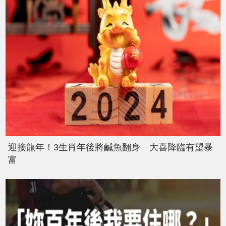
迎接龍年！3生肖年後將鹹魚翻身 大喜降臨有望暴
富