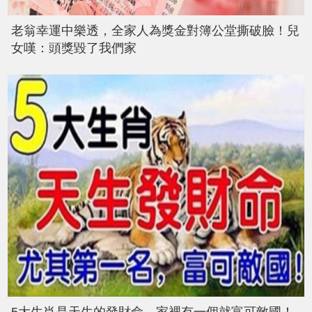
老翁幸運中樂透，全家人為獎金對簿公堂撕破臉！兒
女嘆：頭獎毀了我們家