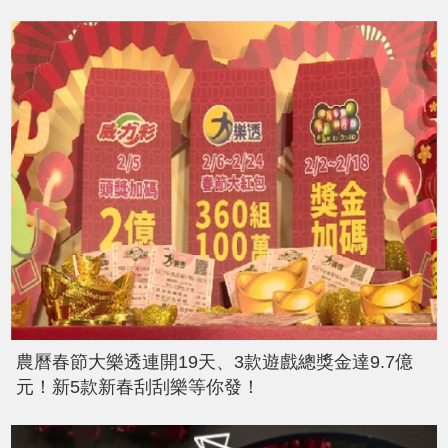
農曆春節大樂透連開19天、3款遊戲總獎金達9.7億
元！新5款新春刮刮樂等你發！