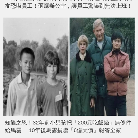
友恐嚇員工！砸爛辦公室，讓員工驚嚇到無法上班！
知遇之恩！32年前小男孩把「200元吃飯錢」無條件
給馬雲 10年後馬雲捐贈「6億天價」報答全家