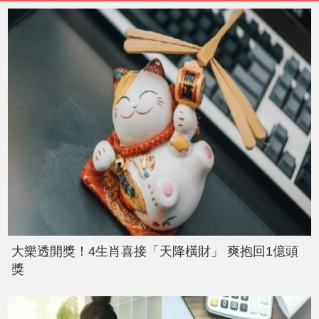
大樂透開獎！4生肖喜接「天降橫財」 爽抱回1億頭
獎