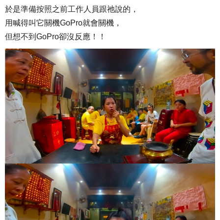
於是準備按照之前工作人員跟祂說的，
用喊得叫它關機GoPro就會關機，
但想不到GoPro卻沒反應！！