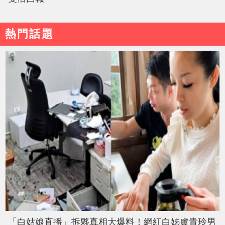
熱門話題
「白姑娘直播」拆夥真相大爆料！網紅白姊盧貴玲男