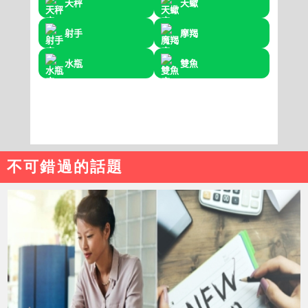
不可錯過的話題