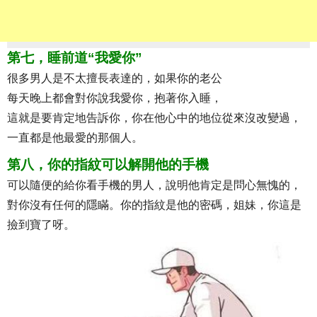
第七，睡前道“我愛你”
很多男人是不太擅長表達的，如果你的老公
每天晚上都會對你說我愛你，抱著你入睡，
這就是要肯定地告訴你，你在他心中的地位從來沒改變過，
一直都是他最愛的那個人。
第八，你的指紋可以解開他的手機
可以隨便的給你看手機的男人，說明他肯定是問心無愧的，
對你沒有任何的隱瞞。你的指紋是他的密碼，姐妹，你這是
撿到寶了呀。