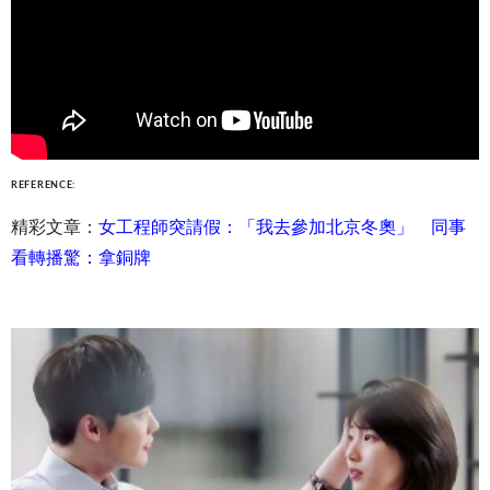
REFERENCE:
精彩文章：
女工程師突請假：「我去參加北京冬奧」 同事
看轉播驚：拿銅牌