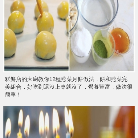
糕餅店的大廚教你12種燕菜月餅做法，餅和燕菜完
美組合，好吃到還沒上桌就沒了，營養豐富，做法很
簡單！