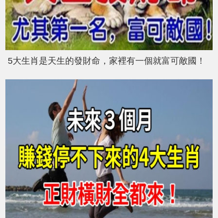
5大生肖是天生的發財命，家裡有一個就富可敵國！