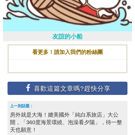
友誼的小船
看更多！請加入我們的粉絲團
房外就是大海！媲美國外「純白系旅店」大公
開，「360度海景環繞、泡澡看夕陽」，待一整
天也願意！