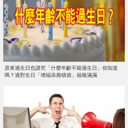
原來過生日也講究「什麼年齡不能過生日」你知道
嗎？過對生日「增福添壽積德」福報滿滿