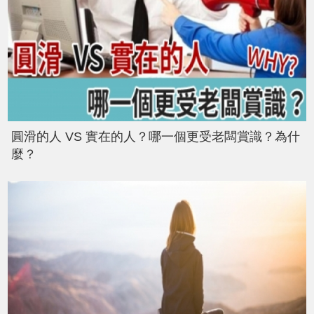
圓滑的人 VS 實在的人？哪一個更受老闆賞識？為什
麼？