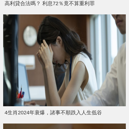
高利貸合法嗎？ 利息72％竟不算重利罪
4生肖2024年衰爆，諸事不順跌入人生低谷