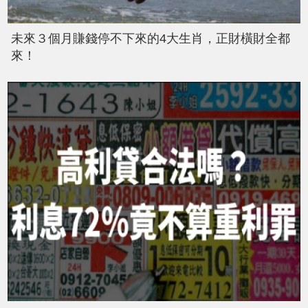
未來３個月賺錢停不下來的4大生肖，正財橫財全都
來！