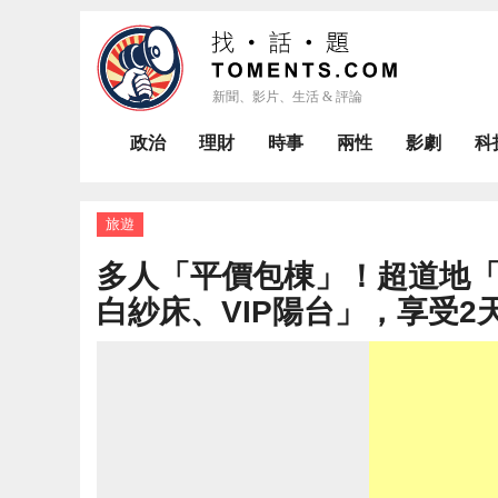
政治
理財
時事
兩性
影劇
科
旅遊
多人「平價包棟」！超道地「峇
白紗床、VIP陽台」，享受2