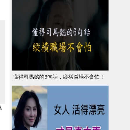
懂得司馬懿的6句話，縱橫職場不會怕！
島