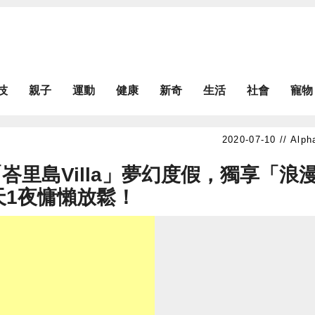
技
親子
運動
健康
新奇
生活
社會
寵物
Alph
里島Villa」夢幻度假，獨享「浪
天1夜慵懶放鬆！