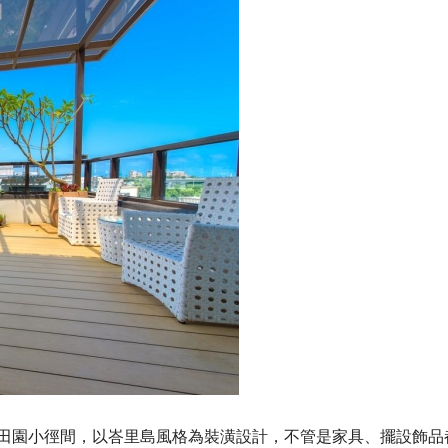
於田園小徑間，以峇里島風格為裝潢設計，不管是家具、擺設飾品