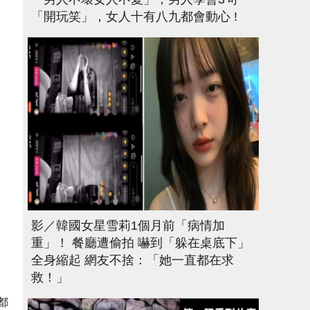
「開玩笑」，女人十有八九都會動心 !
影／韓國女星雪莉1個月前「病情加
重」！ 餐廳遭偷拍 嚇到「躲在桌底下」
全身縮起 網友不捨：「她一直都在求
救！」
都