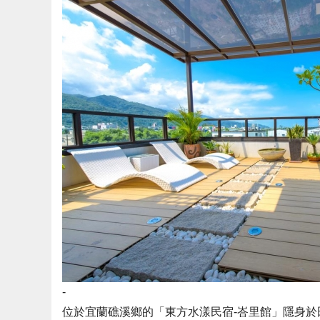
-
位於宜蘭礁溪鄉的「東方水漾民宿-峇里館」隱身