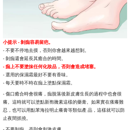
小提示 - 剝痂容易留疤。
- 不要不停地去摸，否則你會越來越想剝。
- 剝痂還會延長其癒合的時間。
- 痂上不要塗抹任何化妝品，否則會造成堵塞。
- 選用的保濕霜最好不要有香味。
- 每天要時不時在痂上塗點保濕霜。
- 傷口癒合時會很癢，痂脫落後新皮膚生長的過程中也會很
癢。這時就可以塗點新孢黴素這樣的藥膏。如果實在瘙癢難
忍，也可以用點苯海拉明止癢膏等類似產 品，這樣就可以防
止夜間抓撓。
- 不要剝痂，否則會刺激皮膚。