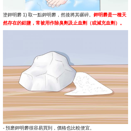
塗鉀明礬 1) 取一點鉀明礬，然後將其碾碎。
鉀明礬是一種天
然存在的鋁鹽，常被用作除臭劑及止血劑（或減充血劑）。
- 預磨鉀明礬很容易買到，價格也比較便宜。