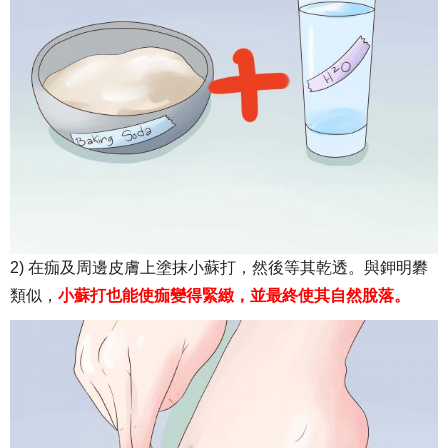
2) 在痂及周邊皮膚上塗抹小蘇打，然後等其乾透。與鉀明礬
類似，
小蘇打也能使痂變得緊緻，並最終使其自然脫落。