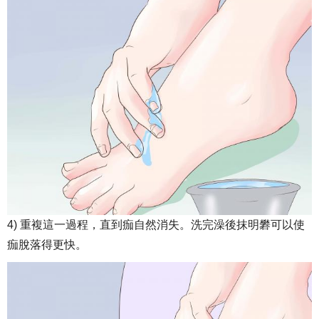
4) 重複這一過程，直到痂自然消失。洗完澡後抹明礬可以使
痂脫落得更快。