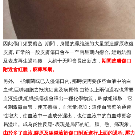
因此傷口須要癒合. 期間，身體的纖維細胞大量製造膠原收復
皮膚, 正常的一般皮膚傷口會在一至兩星期內癒合, 經過結痂
及表皮再生過程後，大約十天即會長出新皮，
期間皮膚傷口
附近會紅腫，麻痺和癢。
另外, 一些細菌或已入侵傷口內, 那時便需要多些血液中的白
血球,巨噬細胞去抵抗細菌及病原體.由於以上兩個過程也需要
血液提供,組織損傷後會釋出一種化學物質，叫做組織胺，它
可刺激微血管，使其擴張，血流量增加；還使血管壁的通透
性增大，使血液中一些成分漏出，也使血液中的白血球更容
易溢出。成為炎性反應- 表現是局部的紅、腫、熱、痛現象。
由於多了血液,膠原及組織液於傷口附近進行上面的過程, 壓力