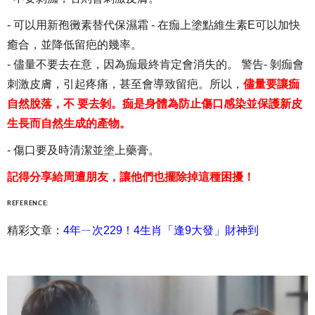
- 可以用新孢黴素替代保濕霜 - 在痂上塗點維生素E可以加快
癒合，並降低留疤的幾率。
- 儘量不要去在意，因為痂最終肯定會消失的。 警告- 剝痂會
刺激皮膚，引起疼痛，甚至會導致留疤。所以，
儘量要讓痂
自然脫落，不 要去剝。痂是身體為防止傷口感染並保護新皮
生長而自然生成的產物。
- 傷口要及時清潔並塗上藥膏。
記得分享給周遭朋友，讓他們也擺除掉這種困擾！
REFERENCE:
精彩文章：
4年ㄧ次229！4生肖「逢9大發」財神到