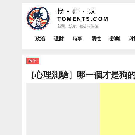
政治
理財
時事
兩性
影劇
科
政治
［心理測驗］哪一個才是狗