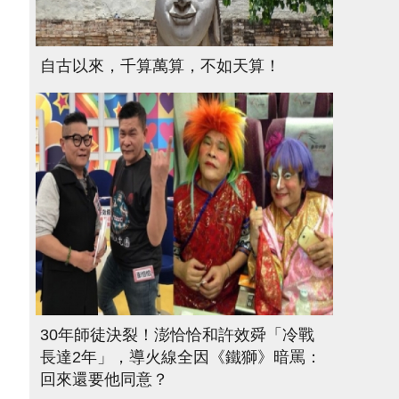
自古以來，千算萬算，不如天算！
30年師徒決裂！澎恰恰和許效舜「冷戰
長達2年」，導火線全因《鐵獅》暗罵：
回來還要他同意？