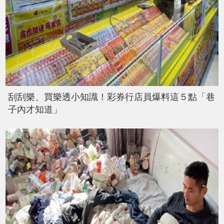
刮刮樂、買樂透小知識！彩券行店員爆料這５點「巷
子內才知道」