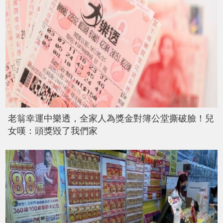
老翁幸運中樂透，全家人為獎金對簿公堂撕破臉！兒
女嘆：頭獎毀了我們家