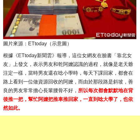
圖片來源：ETtoday（示意圖）
根據《ETtoday新聞雲》報導，這位女網友在臉書「靠北女
友」上發文，表示男友和乾阿嬤認識的過程，就像是老天爺
注定一樣，當時男友還在唸小學時，每天下課回家，都會在
路上看到一位做資源回收的阿嬤，而由於那段路是斜坡，善
良的男友常常擔心長輩腰骨不好，
所以每次都會默默地在背
後推一把，幫忙阿嬤把推車推回家，一直到唸大學了，也依
然如此。