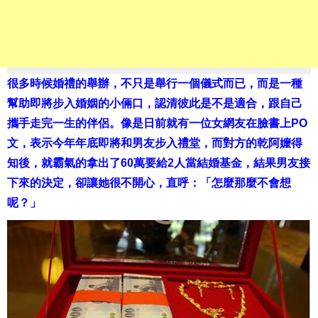
很多時候婚禮的舉辦，不只是舉行一個儀式而已，而是一種
幫助即將步入婚姻的小倆口，認清彼此是不是適合，跟自己
攜手走完一生的伴侶。像是日前就有一位女網友在臉書上PO
文，表示今年年底即將和男友步入禮堂，而對方的乾阿嬤得
知後，就霸氣的拿出了60萬要給2人當結婚基金，結果男友接
下來的決定，卻讓她很不開心，直呼：「怎麼那麼不會想
呢？」