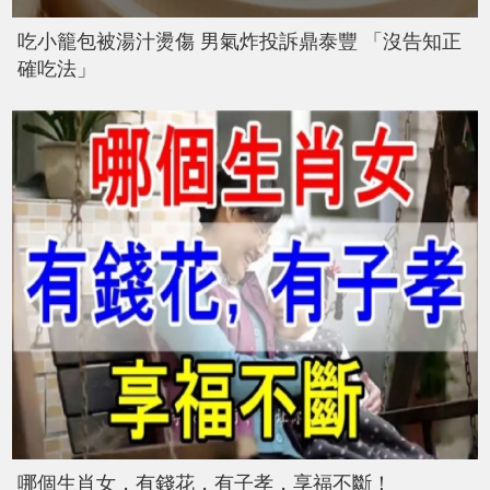
吃小籠包被湯汁燙傷 男氣炸投訴鼎泰豐 「沒告知正
確吃法」
哪個生肖女，有錢花，有子孝，享福不斷！