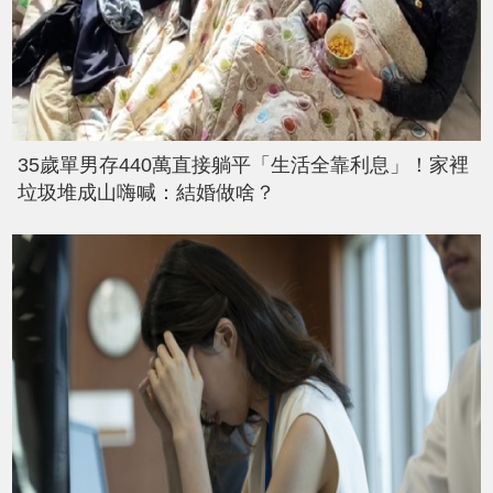
35歲單男存440萬直接躺平「生活全靠利息」！家裡
垃圾堆成山嗨喊：結婚做啥？