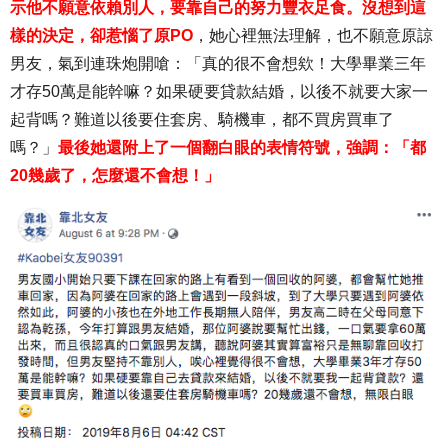
示他不願意依賴別人，要靠自己的努力豐衣足食。沒想到這
樣的決定，卻惹惱了原PO
，她心裡無法理解，也不願意原諒
男友，氣到連珠炮開嗆：「真的很不會想欸！大學畢業三年
才存50萬是能幹嘛？如果硬要貸款結婚，以後不就要大家一
起背嗎？難道以後要住套房、騎機車，都不買房買車了
嗎？」
最後她還附上了一個翻白眼的表情符號，強調：「都
20幾歲了，怎麼還不會想！」