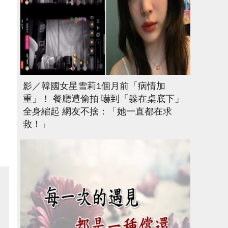
影／韓國女星雪莉1個月前「病情加
重」！ 餐廳遭偷拍 嚇到「躲在桌底下」
全身縮起 網友不捨：「她一直都在求
救！」