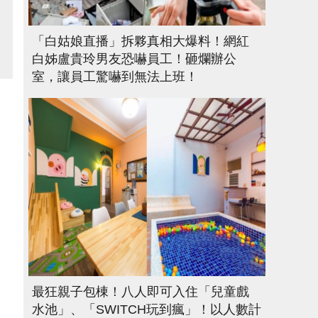
「白姑娘直播」拆夥真相大爆料！網紅
白姊盧貴玲男友恐嚇員工！砸爛辦公
室，讓員工驚嚇到無法上班！
最狂親子包棟！八人即可入住「兒童戲
水池」、「SWITCH玩到瘋」！以人數計