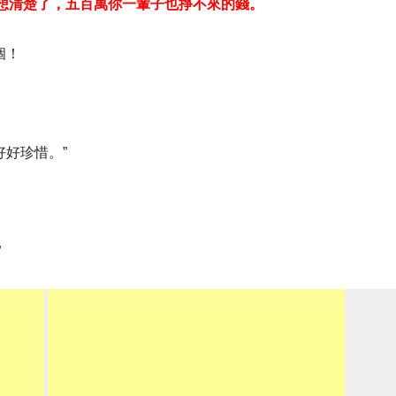
要想清楚了，五百萬你一輩子也掙不來的錢。
個！
好好珍惜。”
”