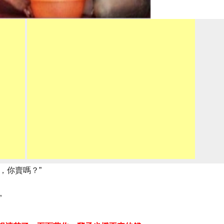
，你賣嗎？”
”