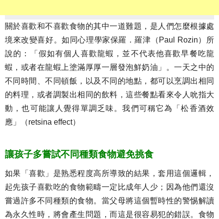
關於喜歡和不喜歡食物的其中一道難題，是人們怎麼根據處
境來改變喜好。如同心理學家保羅．羅津（Paul Rozin）所
說的：「假如有個人喜歡龍蝦，並不代表他喜歡早餐吃龍
蝦，或者在龍蝦上塗滿厚厚一層發泡鮮奶油」。一天之中的
不同時間、不同頓飯，以及不同的地點，都可以烹調出相同
的料理，或者調製出相同的飲料，這些餐點看來令人吮指大
動，也可能讓人覺得單調乏味。我們可稱它為「松香酒效
應」（retsina effect）
讓孩子多嘗試不同種類食物避免挑食
如果「喜歡」是熟悉程度高所導致的結果，套用這個邏輯，
起先孩子喜歡吃的食物範疇一定比成年人少；因為他們還沒
嘗過許多不同種類的食物。當父母將這個暫時性的警惕解讀
為永久性時，將會產生問題，而這是很容易犯的錯誤。食物