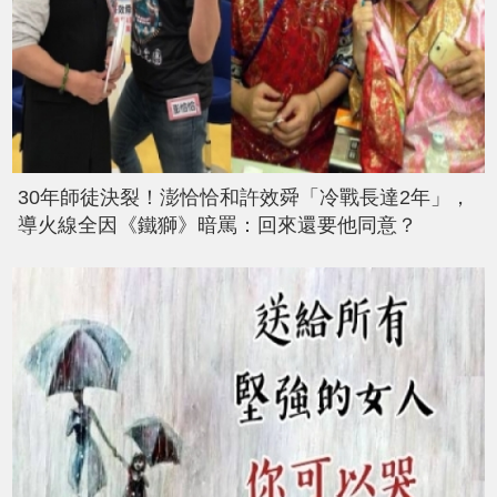
30年師徒決裂！澎恰恰和許效舜「冷戰長達2年」，
導火線全因《鐵獅》暗罵：回來還要他同意？