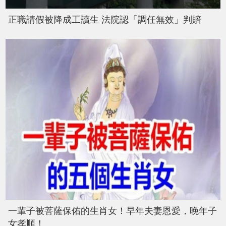
正職請假被降成工讀生 法院認「調任無效」判賠
一輩子被菩薩保佑的生肖女！早年夫妻恩愛，晚年子
女孝順！