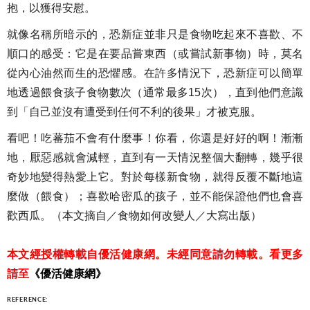
抱，以獲得安慰。
就像名稱所暗示的，恐新症並非只是食物吃起來不喜歡、不
順口的感受：它是在要品嘗東西（或嘗試新事物）時，莫名
從內心油然而生的恐懼感。在許多情況下，恐新症可以簡單
地透過餵食孩子食物數次（通常最多15次），直到他們意識
到「自己並沒有遭受到任何不利的後果」才被克服。
看吧！吃蕃茄不會有什麼事！你看，你還是好好的啊！漸漸
地，厭惡感就會減輕，直到有一天情況整個大翻轉，幾乎很
奇妙地變得熱愛上它。對於每樣新食物，就得反覆不斷地這
麼做（餵食）；喜歡哈密瓜的孩子，並不能保證他們也會喜
歡西瓜。（本文摘自／食物如何改變人／大寫出版）
本文經授權轉載自優活健康網。未經同意請勿轉載。看更多
請至
《優活健康網》
REFERENCE: