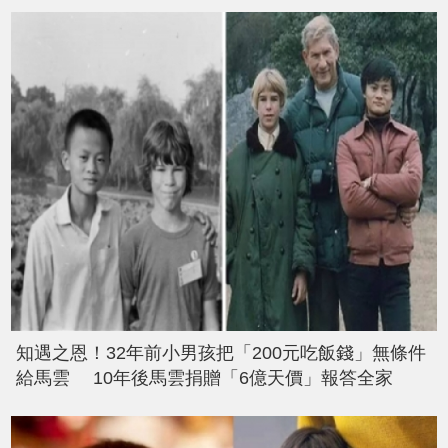
知遇之恩！32年前小男孩把「200元吃飯錢」無條件
給馬雲 10年後馬雲捐贈「6億天價」報答全家