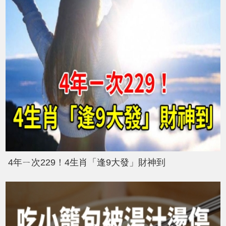
4年ㄧ次229！4生肖「逢9大發」財神到