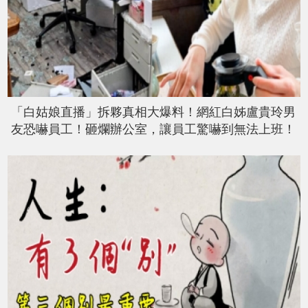
「白姑娘直播」拆夥真相大爆料！網紅白姊盧貴玲男
友恐嚇員工！砸爛辦公室，讓員工驚嚇到無法上班！