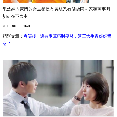
果然嫁入豪門的女生都是有美貌又有腦袋阿～家和萬事興一
切盡在不言中！
REFERENCE:
TOUTIAO
精彩文章：
春節後，還有兩筆橫財要發，這三大生肖好好留
意了！