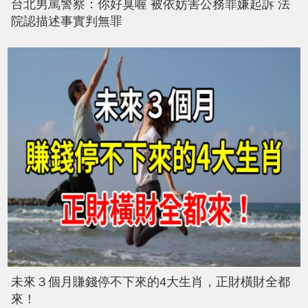
台北男罵警察：你好臭喔 被依妨害公務罪嫌起訴 法
院認描述事實判無罪
未來３個月賺錢停不下來的4大生肖，正財橫財全都
來！