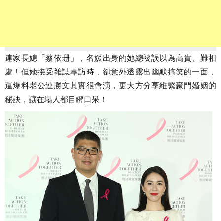
連家長媳「蔡依珊」，名媛出身的她總被誤以為高貴、難相
處！但她接受雜誌專訪時，卻意外透露出幽默搞笑的一面，
還爆料老公連勝文其實很會演，更大方分享維繫豪門婚姻的
秘訣，讓在場人都目瞪口呆！