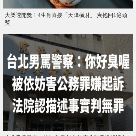
大樂透開獎！4生肖喜接「天降橫財」 爽抱回1億頭
獎