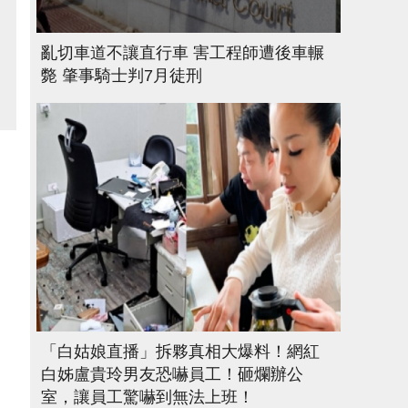
亂切車道不讓直行車 害工程師遭後車輾
斃 肇事騎士判7月徒刑
「白姑娘直播」拆夥真相大爆料！網紅
白姊盧貴玲男友恐嚇員工！砸爛辦公
室，讓員工驚嚇到無法上班！