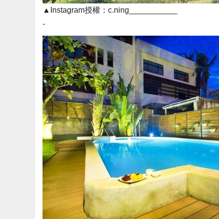
▲Instagram授權：c.ning___________
-