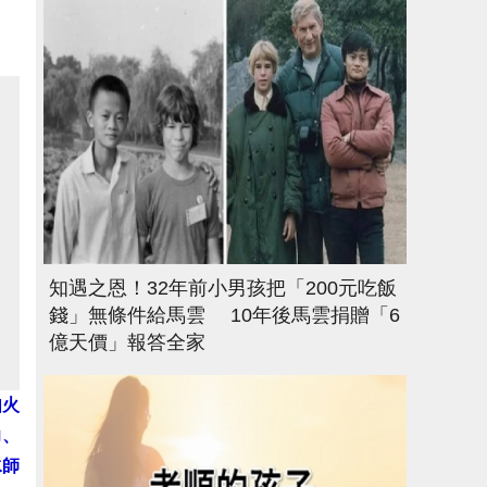
知遇之恩！32年前小男孩把「200元吃飯
錢」無條件給馬雲 10年後馬雲捐贈「6
億天價」報答全家
如火
力、
水師