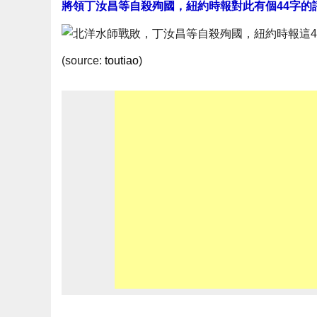
將領丁汝昌等自殺殉國，紐約時報對此有個44字的
(source:
toutiao
)