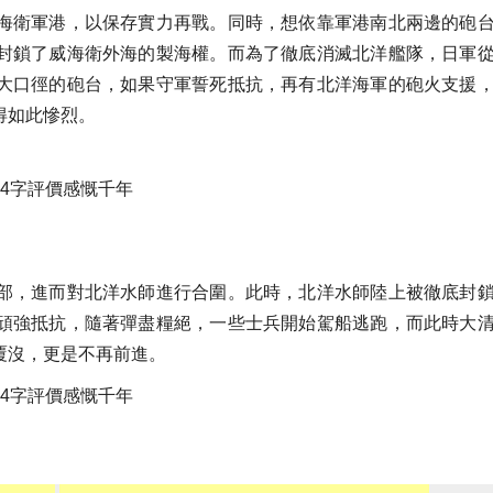
海衛軍港，以保存實力再戰。同時，想依靠軍港南北兩邊的砲
封鎖了威海衛外海的製海權。而為了徹底消滅北洋艦隊，日軍
大口徑的砲台，如果守軍誓死抵抗，再有北洋海軍的砲火支援
得如此慘烈。
部，進而對北洋水師進行合圍。此時，北洋水師陸上被徹底封
頑強抵抗，隨著彈盡糧絕，一些士兵開始駕船逃跑，而此時大
覆沒，更是不再前進。