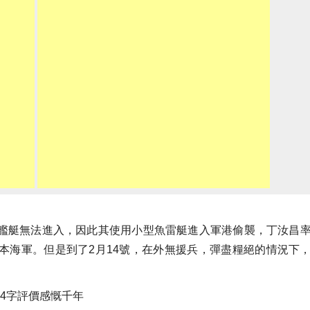
艦艇無法進入，因此其使用小型魚雷艇進入軍港偷襲，丁汝昌
本海軍。但是到了2月14號，在外無援兵，彈盡糧絕的情況下