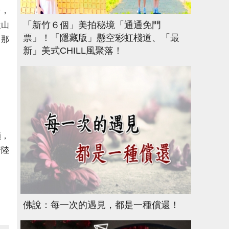
台，
「新竹６個」美拍秘境「通通免門
從山
票」！「隱藏版」懸空彩虹棧道、「最
，那
新」美式CHILL風聚落！
鎖，
清陸
佛說：每一次的遇見，都是一種償還！