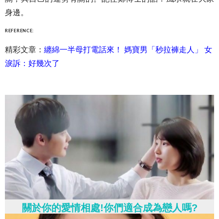
身邊。
REFERENCE:
精彩文章：
纏綿一半母打電話來！ 媽寶男「秒拉褲走人」 女
淚訴：好幾次了
關於你的愛情相處!你們適合成為戀人嗎?